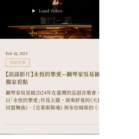
Load video
Feb 18, 2024
訪談花絮
【訪談影片】永恆的摯愛—鋼琴家吳易穎
獨家看點
鋼琴家吳易穎2024年在臺灣的巡迴音樂會，
以「永恆的摯愛」作為主題，演奏舒曼的《大衛
同盟舞曲》、《克萊斯勒魂》 與布拉姆斯的 《舒
曼主題變奏曲》 及 《鋼琴小品》，分別賦予「愛
的獻禮」、「愛的執著」、「愛的崇高」、「愛的枷
鎖」等四個子題，用來代表舒曼與布拉姆斯這
兩位男士展現...