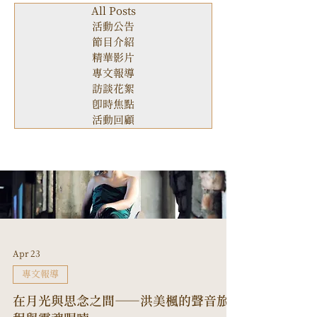
All Posts
活動公告
節目介紹
精華影片
專文報導
訪談花絮
即時焦點
活動回顧
Apr 23
專文報導
在月光與思念之間——洪美楓的聲音旅