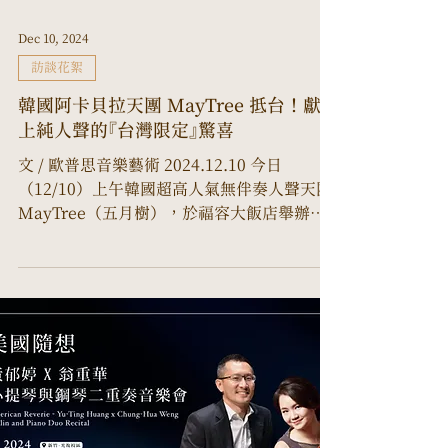
劇」 的能力震撼，最終卻領悟：關鍵不在天
Dec 10, 2024
賦，而在語言與文化的「內化」 。 「當你用對的
方式切入音樂，它其實會變得很直接。」 她強
訪談花絮
調，身為東方音樂家，不應以 「不熟悉文化」
韓國阿卡貝拉天團 MayTree 抵台！獻
為藉口，而應勇敢進入作品核心， 「不要隔著
上純人聲的『台灣限定』驚喜
文 / 歐普思音樂藝術 2024.12.10 今日
（12/10）上午韓國超高人氣無伴奏人聲天團
MayTree（五月樹），於福容大飯店舉辦了
台灣演唱會巡迴媒體發佈會，現場以不插電方
式，純人聲為示範演唱MayTree曾在
YouTube發表過的熱門電影金曲「不可能的任
務」揭開活動...