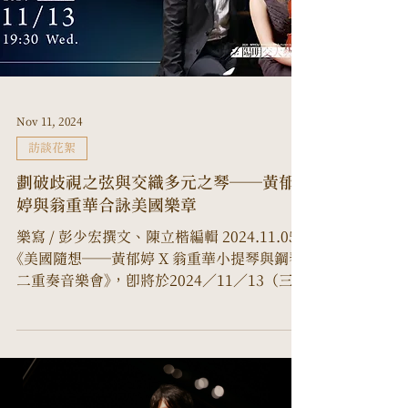
Nov 11, 2024
訪談花絮
劃破歧視之弦與交織多元之琴──黃郁
婷與翁重華合詠美國樂章
樂寫 / 彭少宏撰文、陳立楷編輯 2024.11.05
《美國隨想──黃郁婷 X 翁重華小提琴與鋼琴
二重奏音樂會》，即將於2024／11／13（三）
19:30，在陽明交通大學光復校區活動中心裡
的演藝廳展開。 黃郁婷老師是臺北市立大學
音樂系的專任教授，擁有美國耶魯大學音樂...