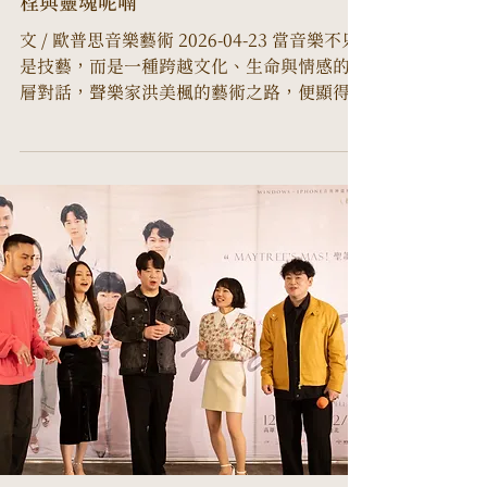
程與靈魂呢喃
文 / 歐普思音樂藝術 2026-04-23 當音樂不只
是技藝，而是一種跨越文化、生命與情感的深
層對話，聲樂家洪美楓的藝術之路，便顯得格
外動人。從馬來西亞出發，經歷臺灣、義大利
與澳洲的洗禮，她的聲音不僅穿梭於歌劇舞
台，也延伸至醫療與社會關懷的現場。今年四
月，她將帶著全新獨唱會 《月光下的呢喃：別
離、夢想與思念》 重返臺灣舞台，既是回望，
也是再出發。 ▲ 馬來西亞女高音洪美楓四月
將於臺中、臺北舉辦兩場個人獨唱會。 在世
界之間學會「直接走進音樂」 談起橫跨歐亞的
求學歲月，洪美楓的語氣沒有炫耀，反而多了
一份清醒與體悟： 「我最大的覺悟，是世界真
的很大。」 從多元族群交織的馬來西亞，到包
容度極高的臺灣，再到歌劇文化深厚的義大利
與學術氛圍濃厚的澳洲，她逐步意識到——音
樂並非單一語言，而是文化的集合體。尤其在
義大利，她曾被同學 「聽兩遍就能背整部歌