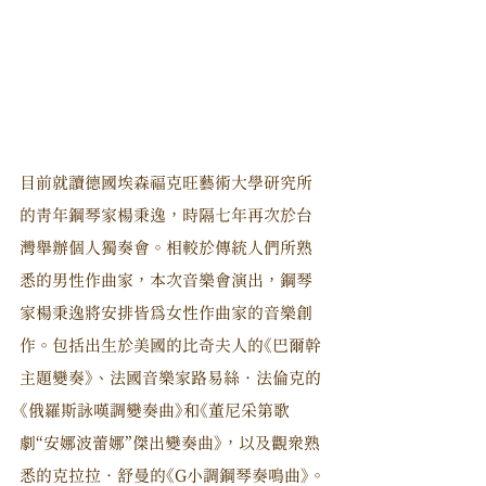
目前就讀德國埃森福克旺藝術大學研究所
的青年鋼琴家楊秉逸，時隔七年再次於台
灣舉辦個人獨奏會。相較於傳統人們所熟
悉的男性作曲家，本次音樂會演出，鋼琴
家楊秉逸將安排皆為女性作曲家的音樂創
作。包括出生於美國的比奇夫人的《巴爾幹
主題變奏》、法國音樂家路易絲．法倫克的
《俄羅斯詠嘆調變奏曲》和《董尼采第歌
劇“安娜波蕾娜”傑出變奏曲》，以及觀眾熟
悉的克拉拉．舒曼的《G小調鋼琴奏鳴曲》。