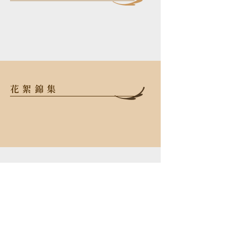
花絮錦集
106 台北市大安區忠孝東路三段52
號2樓
TEL
+886-2-2523-6638
FAX
+886-2-2523-6638
Email
info@opusmusic.com.tw