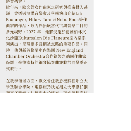
辦音樂會。
近年來，歐文對女作曲家之研究與推廣投入甚
深，曾透過演講音樂會及學術演出介紹Lili 
Boulanger, Hilary Tann及Nobu Koda等作
曲家的作品，致力於拓展當代古典音樂曲目的
多元視野。2027 年，他將受邀於德國柏林文
化沙龍Kultursalon Die Flaneure室內樂系
列演出，呈現更多長期被忽略的重要作品。同
時，他與新英格蘭室內樂團 New England 
Chamber Orchestra合作錄製之德國作曲家
保羅．辛德密特的鋼琴協奏曲亦將於同樂季正
式發行。
在教學領域方面，歐文曾任教於密蘇裡州立大
學及聯合學院，現為康乃狄克州立大學擔任鋼
琴專任講師，持續致力於演奏、研究與後進培
育工作。