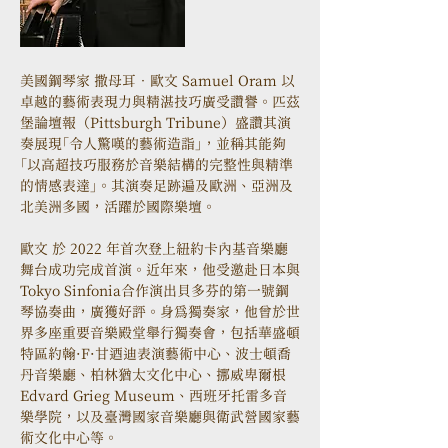
美國鋼琴家 撒母耳‧歐文 Samuel Oram 以
卓越的藝術表現力與精湛技巧廣受讚譽。匹茲
堡論壇報（Pittsburgh Tribune）盛讚其演
奏展現「令人驚嘆的藝術造詣」，並稱其能夠
「以高超技巧服務於音樂結構的完整性與精準
的情感表達」。其演奏足跡遍及歐洲、亞洲及
北美洲多國，活躍於國際樂壇。
歐文 於 2022 年首次登上紐約卡內基音樂廳
舞台成功完成首演。近年來，他受邀赴日本與
Tokyo Sinfonia合作演出貝多芬的第一號鋼
琴協奏曲，廣獲好評。身為獨奏家，他曾於世
界多座重要音樂殿堂舉行獨奏會，包括華盛頓
特區約翰·F·甘迺迪表演藝術中心、波士頓喬
丹音樂廳、柏林猶太文化中心、挪威卑爾根
Edvard Grieg Museum、西班牙托雷多音
樂學院，以及臺灣國家音樂廳與衛武營國家藝
術文化中心等。