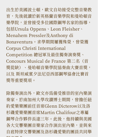
出生於美國波士頓，歐文自幼接受完整音樂教
育，先後就讀於新英格蘭音樂學院和曼哈頓音
樂學院，並曾接受多位國際鋼琴名家的指導，
包括Ursula Oppens、Leon Fleisher、
Menahem Pressler及Anthony di 
Bonaventura。求學期間屢獲殊榮，曾榮獲 
Corpus Christi International 
Competition 總冠軍及最佳獨奏演奏獎、
Concours Musical de France 第二名（首
獎從缺）、曼哈頓音樂學院協奏曲大賽首獎，
以及 斯坦威賓夕法尼亞西部鋼琴協會比賽首
獎等重要獎項。
除獨奏演出外，歐文亦為備受推崇的室內樂演
奏家。於南加州大學攻讀博士期間，曾擔任紐
約愛樂樂團前任首席Glenn Dicterow以及洛
杉磯愛樂樂團首席Martin Chalifour之專屬
鋼琴合作夥伴長達三年。此後，他持續與美國
各大交響樂團音樂家合作演出室內樂，並與來
自底特律交響樂團及洛杉磯愛樂的團員共同舉