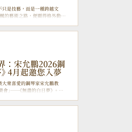
當音樂不只是技藝，而是一種跨越文
楓的藝術之路，便顯得格外動
與澳洲的洗禮，她的聲音不僅穿
的現場。今年四月，她將帶著全
思念》 重返臺灣舞台，既是回
洪美楓四月將於臺中、臺北舉辦兩
進音樂」 談起橫跨歐亞的求學歲
份清醒與體悟： 「我最大的覺
：宋允鵬2026鋼
織的馬來西亞，到包容度極高的臺
》 4月起邀您入夢
圍濃厚的澳洲，她逐步意識到
體。尤其在義大利，她曾被同學
廣受愛樂大眾喜愛的鋼琴家宋允鵬教
最終卻領悟：關鍵不在天賦，而在
樂會」──《無盡的白日夢》 。宋
方式切入音樂，它其實會變得很直
離，過去曾推出 《美女與野獸》
「不熟悉文化」 為藉口，而應勇敢
奏中穿插平易近人的故事解說，將
語言。本次音樂會他將引領觀眾
並聆賞偉大音樂家的白日夢。 ▲
招牌的「解說式音樂會」──《無盡