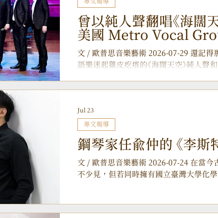
專文報導
曾以純人聲翻唱《海闊
美國 Metro Vocal 
臺灣 9月桃園、臺中震
文 / 歐普思音樂藝術 2026-07-29
語樂迷起雞皮疙瘩的《海闊天空》純人聲和
Cappella 樂團 Metro Vocal G
樂的精準詮釋，深深震撼華語樂壇。時隔
布將於今年 9 月 26 日與 27 日，
Jul 23
辦「美國 Metro Vocal Group 
臺灣舞台！ ▲Metro Vocal Grou
專文報導
圈 團名緣起與東方奇緣：從地下鐵穿梭
鋼琴家任俞仲的 《李斯
這群美國小夥子為何會取名為「Metro
洋、選擇定居香港？團名「Metro」靈
文 / 歐普思音樂藝術 2026-07-24
——他們期許自己的歌聲能像捷運一樣，
不少見，但若同時擁有國立臺灣大學化學
人心之間，用和聲串聯起人與人之間的感
上雄辯滔滔的執業律師，這般經歷便顯得極
們早年在郵輪與世界各地的巡演經歷。在
「鋼琴之王」 李斯特逝世 140 週年，
文化的深厚底蘊與熱情
即將在 8 月 27 日於臺中國家歌劇院