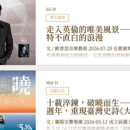
仲 2026 鋼琴獨奏會 《李斯特巡禮》 。 
來 《李斯特巡禮》 鋼琴獨奏會 從雷雨中
Jul 20
仲的音樂旅程，始於四歲時在鋼琴底下聆
專文報導
他對聲音有著極高敏銳度，只要聽過錄音
走入英倫的唯美風景—
音符。一段令人莞爾的童年軼事是：某次
特不直白的浪漫
懼，竟邊哭邊用力彈奏莫札特 《C大調奏鳴
琴聲蓋過轟隆雷鳴。這不僅展露了他對聲
文 / 歐普思音樂藝術 2026-07-20
告了日後舞台上極具張力的演奏風格。 
充滿戲劇張力的嗓音，完美詮釋如雷哈爾 
在觀看鋼琴大師李希特（Sviatoslav...
奔放的角色。然而，在歌劇舞台上一次次 
即將邁入知天命之年的林健吉，這次將卸
國愛德華時代的藝文沙龍。 距離上一次
May 12
久，林健吉經過漫長的沉澱與盤整，再次
言，藝術歌曲不若歌劇那般直白，需要人
活動公告
與旋律背後的深意。 「藝術歌曲是聲樂
十載淬鍊，破曉而生—
謊。」林健吉如此說道，唯有用最真實的
週年，重現臺灣史詩《
的作品。 ▲ 男高音林健吉睽違多年，
帶來藝術歌曲獨唱會。 如 《理性與感性》 
文 / 蘭陽交響樂團 2026-05-12 成立
魅力》 全場聚焦於英國作曲家羅傑·奎爾特（Roger
年 5 月 16 日於宜蘭演藝廳隆重推出 