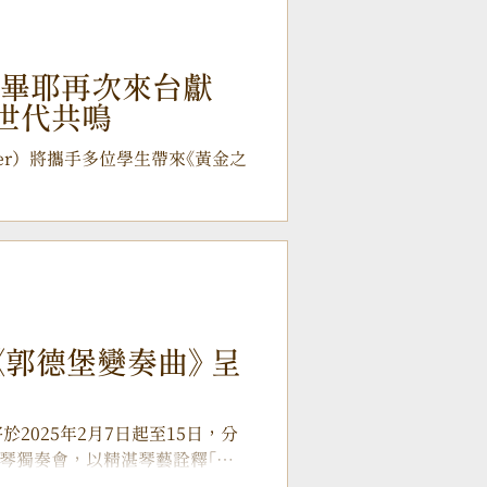
歐畢耶再次來台獻
世代共鳴
bier）將攜手多位學生帶來《黃金之
郭德堡變奏曲》 呈
士將於2025年2月7日起至15日，分
琴獨奏會，以精湛琴藝詮釋「音
》，為樂迷帶來一場難得的音樂藝