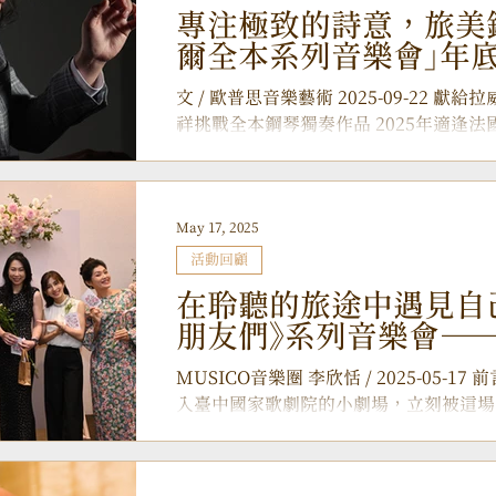
的白日夢》 《無盡的白日夢》 精選了莫
專注極致的詩意，旅美
美呼應無邊無際的浪漫想像。上半場以莫札
爾全本系列音樂會」年
這首充滿甜蜜期盼的作品，彷彿映照出作
著帶來孟德爾頌年僅 21 歲便完成的 《
文 / 歐普思音樂藝術 2025-09-22 
中，迸發出天真純淨的喜悅，動人心弦。
祥挑戰全本鋼琴獨奏作品 2025年適逢
魂。宋教授將演繹多首經典的 《無言歌》
(Maurice Ravel, 1875-1937)
聽眾保留了無限的想像空間，也是作曲家
豐富的音樂風格聞名的作曲家，其作...
May 17, 2025
活動回顧
在聆聽的旅途中遇見自
朋友們》系列音樂會—
的唱吧！〉
MUSICO音樂圈 李欣恬 / 2025-05-17 前言：跨越感官的音樂對話 當我踏
入臺中國家歌劇院的小劇場，立刻被這場
特別是入口處的花藝裝置，每個細節都透
右下角那面精心擺放的投影螢幕，既不遮擋