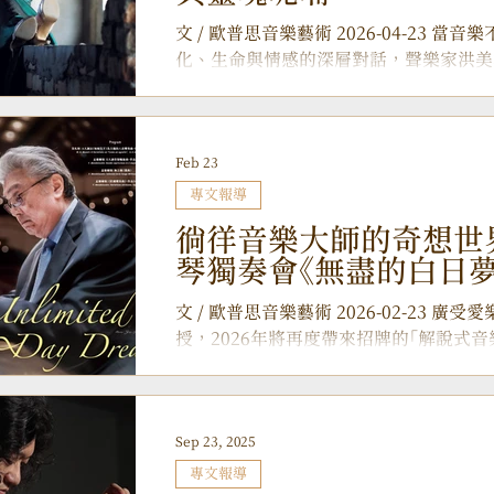
文 / 歐普思音樂藝術 2026-04-23 
化、生命與情感的深層對話，聲樂家洪美
人。從馬來西亞出發，經歷臺灣、義大利
梭於歌劇舞台，也延伸至醫療與社會關懷
新獨唱會 《月光下的呢喃：別離、夢想與
Feb 23
望，也是再出發。 ▲ 馬來西亞女高音
場個人獨唱會。 在世界之間學會「直接走
專文報導
月，洪美楓的語氣沒有炫耀，反而多了一
徜徉音樂大師的奇想世界
悟，是世界真的很大。」 從多元族群交
琴獨奏會《無盡的白日夢
灣，再到歌劇文化深厚的義大利與學術氛
——音樂並非單一語言，而是文化的集合
文 / 歐普思音樂藝術 2026-02-23 
「聽兩遍就能背整部歌劇」 的能力震撼，
授，2026年將再度帶來招牌的「解說式音
語言與文化的「內化」 。 「當你用對的
教授多年來致力於拉近古典音樂與大眾的距
接。」 她強調，身為東方音樂家，不應以 
、 《長髮公主》 等系列主題，透過在演
進入作品核心， 「不要隔著
作曲家艱澀的樂思轉化為大眾親切易懂的
Sep 23, 2025
潛入莫札特與孟德爾頌的腦海，一同解讀
鋼琴家宋允鵬教授，2026年將再度帶來
專文報導