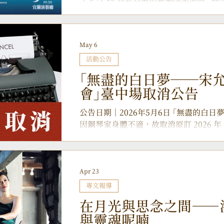
的作品。奎爾特出身優渥，父親是家財萬
樂會。本次演出由指揮家游家輔領軍，攜
男爵，讓他自幼便浸潤在充裕而典雅的環
林天吉與鋼琴家葉孟儒同台聯袂，以磅礡
共同見證樂團十年來的藝術蛻變與成長歷
May 6
響樂團，將推出十週年系列音樂會。 本場
徵在長年累積後的光亮初現。節目亮點首
活動公告
鋼琴與小提琴雙協奏曲 《破曉—大稻埕的
「無盡的白日夢──宋允鵬
稻埕的歷史風雲與人文地景，透過小提琴
會」臺中場取消公告
勾勒出城市甦醒時的光影流轉，傳遞出濃
彙。 蘭陽交響樂團曾於 2017 年與 20
公告日期｜2026年5月6日 「無盡的白日夢
厚的詮釋根基。時隔多年再度凝視這部史
因鋼琴家身體不適，故取消原訂 2026 年 
次與生命理解上的成熟，更期待在 2026 
劇場演出活動；造成不便，敬請見諒。
加溫潤且動人心魄。 音樂會下半場，樂
Apr 23
專文報導
在月光與思念之間——
與靈魂呢喃