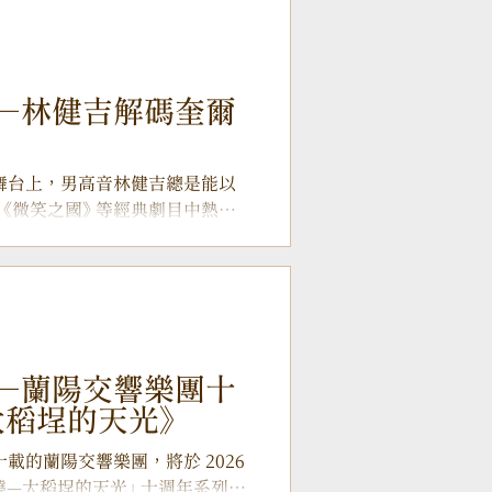
▲ 律師鋼琴家任俞仲將於2026年帶
的莫札特，到法庭外的鋼琴家 任俞
聽母親彈奏的溫柔時光。兒時的
帶，便能在琴鍵上摸索出正確的
—林健吉解碼奎爾
家中打雷，年幼的他因心生畏
曲》 （K.545），試圖以龐大的
音爆發力的直覺渴望，更隱隱預
 在歌劇舞台上，男高音林健吉總是能以
七歲時，他拜入吳季札教授門下。
《微笑之國》 等經典劇目中熱烈
「血脈賁張」 的狂放演出之後，
下華麗的戲服，帶領聽眾走入英
舉辦藝術歌曲獨唱會已有七年之
回歸藝術歌曲的領域。對他而
生閱歷的淬鍊，才能咀嚼出文字
家相對誠實的一個自白，你無法說
—蘭陽交響樂團十
自己，才能駕馭這些細緻且內斂
大稻埕的天光》
將於高雄衛武營與臺中國家歌劇院
般的英式矜持 本次獨唱會 《英倫
屆滿十載的蘭陽交響樂團，將於 2026
 Quilter, 1877-1953）
「破曉—大稻埕的天光」 十週年系列音