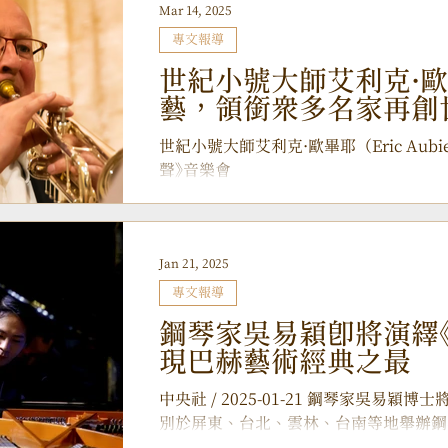
Mar 14, 2025
專文報導
世紀小號大師艾利克·
藝，領銜眾多名家再創
世紀小號大師艾利克·歐畢耶（Eric Au
聲》音樂會
Jan 21, 2025
專文報導
鋼琴家吳易穎即將演繹《
現巴赫藝術經典之最
中央社 / 2025-01-21 鋼琴家吳易穎博
別於屏東、台北、雲林、台南等地舉辦鋼
樂之父」巴赫的曠世巨作《郭德堡變奏曲