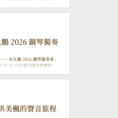
貫的股票經紀人，晚年更受封為
手臺灣頂尖音樂家——小提琴家
境中。他曾赴德國學習作曲，創
的經典樂章與深刻的本土創作，
程。 ▲ 成立屆滿十載的蘭陽交
音樂會以「破曉」為核心意象，象
推臺灣作曲家石青如的代表作：
天光》 。作品靈感擷取自臺北大
 2026 鋼琴獨奏
、鋼琴與樂團之間細膩的對話，
烈的在地情感與深沉的時代語
19 年兩度演繹此作，累積了極為深
──宋允鵬 2026 鋼琴獨奏會」
詩作品，不僅象徵樂團在聲音層
5 月 10 日於臺中國家歌劇院小
年的當下，讓這道 「破曉之光」 更
團將帶來柴科夫斯基的
洪美楓的聲音旅程