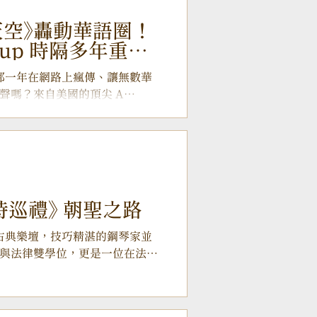
天空》轟動華語圈！
Group 時隔多年重返
撼獻唱
 還記得那一年在網路上瘋傳、讓無數華
聲嗎？來自美國的頂尖 A
roup，以無瑕的美式和聲與對華語流行音
多年，這群深愛臺灣的老朋友宣
分別於桃園展演中心與臺中國家歌劇院舉
臺灣限定演唱會」，帶著專屬音樂情書重返
p 曾以純人聲翻唱《海闊天空》轟動華語
到亞洲的心靈棲居 許多人好奇，
特巡禮》 朝聖之路
」，又為何會一路從美國飛越太平
感來自城市的脈動與地下鐵的穿梭
 在當今古典樂壇，技巧精湛的鋼琴家並
無遠弗屆地穿梭在不同的城市與
與法律雙學位，更是一位在法庭
情。 而這段異國奇緣，起源於他
具傳奇色彩。2026 年，適逢
一次亞洲巡迴中，團員們被東方
擁有斜槓身份的律師鋼琴家任俞仲，
為樂迷帶來一場別開生面的 ——任俞