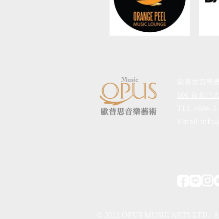
歐普思音樂
106 台北
TEL +886-2
Email info
© 2023 OPUS MUSIC ARTS LTD. A