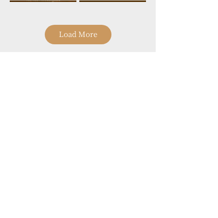
Load More
重生・希望
聲聲不息#2.0 樂
團來PK
REBIRTHㆍHOPE
106 台北市大安區忠孝東路三段52
號2樓
音畫
巴赫與舒曼
TEL
+886-2-2523-6638
FAX
+886-2-2523-6638
TABLEAUX Yun-Hsuan
Alexander Sung 2022
Email
info@opusmusic.com.tw
Chiang Piano Recital
Piano Recital
活動介紹
​最新消息
指尖的巔峰挑戰
深情對話
藝術推廣