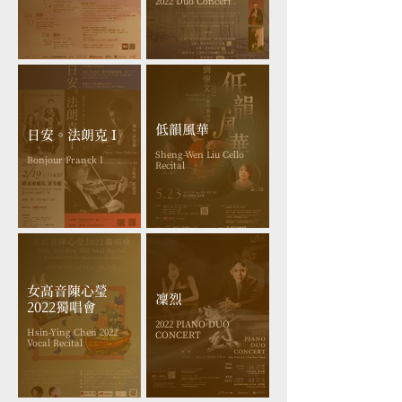
2022 Duo Concert
低韻風華
日安。法朗克 I
Sheng-Wen Liu Cello
Bonjour Franck I
Recital
女高音陳心瑩
凜烈
2022獨唱會
2022 PIANO DUO
Hsin-Ying Chen 2022
CONCERT
Vocal Recital