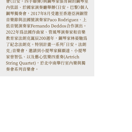
會《日安。四手聯彈》與鋼琴家張育綺的鋼琴室
內弦話、於國家演奏廳舉辦《日安。巴黎》個人
鋼琴獨奏會，2017年8月受邀至香港亞洲銅管
音樂節與法國號演奏家Paco Rodriguez、上
低音號演奏家Fernando Deddos合作演出。
2022年為法國作曲家、管風琴演奏家和音樂
教育家法朗克誕辰200週年，鋼琴家林晏馳為
了紀念法朗克。特別計畫一系列「日安。法朗
克」音樂會，邀請到小提琴家蘇顯達、小提琴
家曾智弘、以及藝心弦樂四重奏(Artrich 
String Quartet)，於北中南舉行室內樂與獨
奏會系列音樂會。
106 台北市大安區忠孝東路三段52