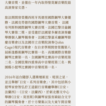
大賽首獎，並僅在一年內取得聖莫爾音樂院最
高演奏家文憑。
旅法期間曾榮獲西班牙馬德里國際鋼琴大賽優
勝、法國克勞德坎國際鋼琴大賽首獎、 法國
布列斯特國際鋼琴大賽首獎、法國巴黎貝倫鋼
琴大賽第二獎。並受邀於法國蒙多爾省演奏廳
舉辦個人鋼琴獨奏會、法國巴黎嘉禾廳鋼琴節
慶音樂會以及法國市立音樂院演奏《John 
Cage》現代音樂會，在台求學期間曾榮獲第八
屆新逸藝術鋼琴比賽第一名、高雄國際音樂節
鋼琴比賽第一名、全國鋼琴比賽高中音樂班第
二名、全國弦樂四重奏高中音樂班第三名、桃
園縣小提琴比賽國中音樂班第一名。
2016年返台隨即入選樂壇新星、堤頂之星，
並且舉辦「日安。系列音樂會」，其中包括與小
提琴家曾智弘於王道銀行音樂廳舉辦《日安。
法蘭西》、《日安。法蘭西》，於新北藝文中心
舉辦《日安。莫里斯》與鋼琴家張育綺結合文字
的鋼琴獨奏會，於十方樂集以及大東午間音樂