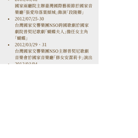
國家兩廳院主辦臺灣國際藝術節於國家音
樂廳「張愛玲落葉傾城」飾演「段陵卿」
2012/07/25-30  

台灣國家交響樂團NSO跨國歌劇於國家
劇院普契尼歌劇「蝴蝶夫人」擔任女主角
「蝴蝶」
2012/03/29、31

台灣國家交響樂團NSO主辦普契尼歌劇
音樂會於國家音樂廳「修女安潔莉卡」演出
2012/03/04

台灣國家交響樂團NSO主辦國家演奏廳
「NSO樂季『焦』點-燦爛奇彩與天地萬象：
梅湘的音樂世界」擔任女高音獨唱
2012/01      

與台灣國家交響樂團NSO錄製CD: 錢南
章「四首原住民藝術歌曲」獲入圍第24屆
傳藝類金曲獎「最佳演唱獎」
2011/10/10、11

台灣國家交響樂團NSO主辦國慶日音樂
會於國家音樂廳「千人歡唱-馬勒第八」擔
任第二女高音獨唱