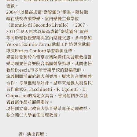
班級。
2004年以最高成績“嘉獎滿分”畢業。隨後繼
續在該校攻讀聲樂、室內樂雙主修學位
（Biennio di Secondo Livello），2007、
2011年夏天再次以最高成績“嘉獎滿分”取得
等同助理教授聲樂與室內樂雙文憑。多年參加
Verona Eximia Forma歌劇工作坊與名歌劇
導演Enrico Conforti學習歌劇詮釋。
畢業後受聘於布雷夏音樂院擔任朱苔麗教授聲
樂助理並任音樂院合唱團聲樂指導，其間也任
教於Brescia市多所音樂學校的聲樂教師。
旅義期間活躍於義大利樂壇，屢次與音樂團體
合作，每每獲報章好評。歷年來是義大利當代
名作曲家G. Facchinetti、P. Ugoletti、D. 
Clapasson的指定女高音，曾為他們多次發
表首演作品並灌錄唱片。
現任國立臺北教育大學音樂系專任助理教授，
私立輔仁大學兼任助理教授。

近年演出經歷：