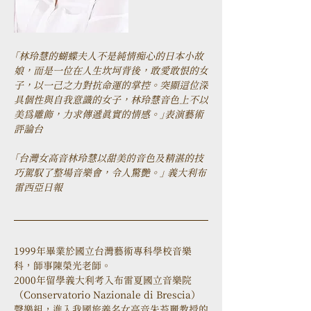
「林玲慧的蝴蝶夫人不是純情痴心的日本小故
娘，而是一位在人生坎坷背後，敢愛敢恨的女
子，以一己之力對抗命運的掌控。突顯這位深
具個性與自我意識的女子，林玲慧音色上不以
美為雕飾，力求傳遞真實的情感。」表演藝術
評論台
「台灣女高音林玲慧以甜美的音色及精湛的技
巧駕馭了整場音樂會，令人驚艷。」 義大利布
雷西亞日報
1999年畢業於國立台灣藝術專科學校音樂
科，師事陳榮光老師。

2000年留學義大利考入布雷夏國立音樂院
（Conservatorio Nazionale di Brescia）
聲樂組，進入我國旅義名女高音朱苔麗教授的