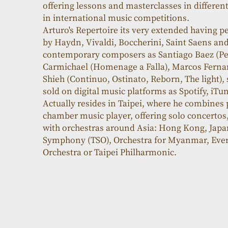
offering lessons and masterclasses in different
in international music competitions.
Arturo's Repertoire its very extended having pe
by Haydn, Vivaldi, Boccherini, Saint Saens an
contemporary composers as Santiago Baez (Perl
Carmichael (Homenage a Falla), Marcos Fernan
Shieh (Continuo, Ostinato, Reborn, The light)
sold on digital music platforms as Spotify, i
Actually resides in Taipei, where he combines
chamber music player, offering solo concertos, 
with orchestras around Asia: Hong Kong, Japan
Symphony (TSO), Orchestra for Myanmar, Eve
Orchestra or Taipei Philharmonic.