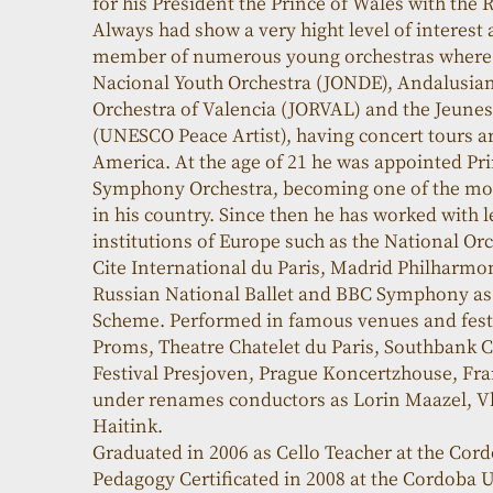
for his President the Prince of Wales with th
Always had show a very hight level of interest 
member of numerous young orchestras where he
Nacional Youth Orchestra (JONDE), Andalusian 
Orchestra of Valencia (JORVAL) and the Jeune
(UNESCO Peace Artist), having concert tours 
America. At the age of 21 he was appointed Pri
Symphony Orchestra, becoming one of the mos
in his country. Since then he has worked with 
institutions of Europe such as the National Orc
Cite International du Paris, Madrid Philharmon
Russian National Ballet and BBC Symphony as 
Scheme. Performed in famous venues and fest
Proms, Theatre Chatelet du Paris, Southbank 
Festival Presjoven, Prague Koncertzhouse, Frank
under renames conductors as Lorin Maazel, V
Haitink.
Graduated in 2006 as Cello Teacher at the Cor
Pedagogy Certificated in 2008 at the Cordoba U