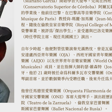
（Mariano García）開始學習大提琴。完成在
（Conservatorio Superior de Córdoba）
的學業後，他前往巴黎，在巴黎高等音樂學院（Conservato
Musique de Paris）教授尚-瑪麗·加馬爾（Jean
程，隨後在倫敦皇家音樂學院（Royal College o
榮譽畢業，被評為「傑出學生」，並受邀與巴洛克樂
（時任學院主席、現任英國國王）演出。 
自年少時起，他便對管弦樂演奏充滿熱忱，曾是瓦倫⻄
安達盧⻄亞青年樂團（OJA）、⻄班牙國家青年樂團
樂團（AEJO）以及世界青年音樂家樂團（World Orchest
Musicales）成員，並在指揮大師約瑟·維森特（Jos
牙，他於 21 歲時被任命為科爾多瓦市交響樂團（Orquest
琴副首席，並於數個樂季內受聘任職，後來升任為
他曾任馬德里愛樂樂團（Orquesta Filarmonía
牙國家交響樂團（ONE）客席大提琴手。演出經歷
院（Teatro de la Zarzuela）、倫敦皇家芭蕾舞團（R
斯國家芭蕾舞團（Ballet Nacional de Rusia）。