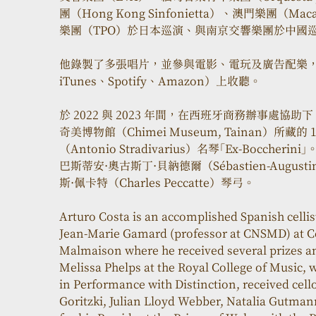
團（Hong Kong Sinfonietta）、澳門樂團（Ma
樂團（TPO）於日本巡演、與南京交響樂團於中國巡
他錄製了多張唱片，並參與電影、電玩及廣告配樂，
iTunes、Spotify、Amazon）上收聽。 
於 2022 與 2023 年間，在⻄班牙商務辦事處
奇美博物館（Chimei Museum, Tainan）所藏
（Antonio Stradivarius）名琴「Ex-Bocc
巴斯蒂安·奧古斯丁·貝納德爾（Sébastien-August
斯·佩卡特（Charles Peccatte）琴弓。
Arturo Costa is an accomplished Spanish cellis
Jean-Marie Gamard (professor at CNSMD) at Co
Malmaison where he received several prizes a
Melissa Phelps at the Royal College of Music,
in Performance with Distinction, received cel
Goritzki, Julian Lloyd Webber, Natalia Gutman