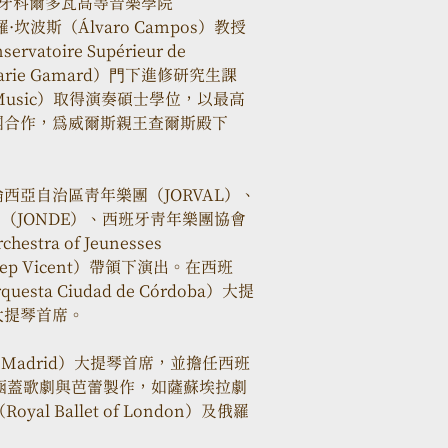
⻄班牙科爾多瓦高等音樂學院
阿爾瓦羅·坎波斯（Álvaro Campos）教授
ire Supérieur de 
-Marie Gamard）⾨下進修研究生課
f Music）取得演奏碩士學位，以最高
團合作，為威爾斯親王查爾斯殿下
亞自治區青年樂團（JORVAL）、
（JONDE）、⻄班牙青年樂團協會
ra of Jeunesses 
ep Vicent）帶領下演出。在⻄班
a Ciudad de Córdoba）大提
大提琴首席。
 de Madrid）大提琴首席，並擔任⻄班
涵蓋歌劇與芭蕾製作，如薩蘇埃拉劇
oyal Ballet of London）及俄羅