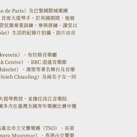
e de Paris）及巴黎國際城樂團
 de Paris）首席大提琴手。於英國期間，他被
行管弦樂專業訓練，參與排練、課堂以
Holst）生活的紀錄片拍攝，該片由音
verein）、布拉格音樂廳
k Centre）、BBC 逍遙音樂節
 Châtelet）、漢堡等著名舞台及音樂
eh Chiaoling）及兩名子女一同
ol）任大提琴教授，並擔任淡江音樂院
，帶領樂團多次在臺灣全國青年樂團比賽中獲
 
臺北市立交響樂團（TSO）、長榮
para Myanmar）、香港⼩交響樂