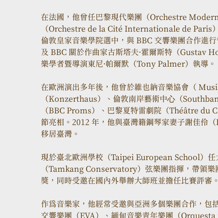
在法國，他曾任巴黎現代樂團（Orchestre Modern
（Orchestre de la Cité Internationale
倫敦皇家音樂學院選中，與 BBC 交響樂團合作進
及 BBC 關於作曲家古斯塔夫·霍爾斯特（Gustav 
樂學者暨導演東尼·帕爾默（Tony Palmer）執導。
在歐洲演出多年後，他曾於維也納音樂協會（ Musik
（Konzerthaus）、倫敦南岸藝術中⼼（Southban
（BBC Proms）、巴黎夏特雷劇院（Théâtre du
節亮相。2012 年，他與臺灣籍鋼琴家妻子謝佳伶（Hsi
移居臺灣。
現於臺北歐洲學校（Taipei European Scho
（Tamkang Conservatory）弦樂團指揮
獎，同時受邀在國內外舉辦大師班並擔任比賽評審。
作為音樂家，他經常受邀與亞洲多個樂團合作，包括
交響樂團（EVA）、緬甸音樂青年樂團（Orquesta 