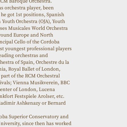
e RCM Baroque Orchestra.
as orchestra player, been 
 got 1st positions, Spanish 
Youth Orchestra (OJA), Youth 
sses Musicales World Orchestra 
around Europe and North 
ncipal Cello of the Cordoba 
t youngest professional players 
leading orchestras and 
hestra of Spain, Orchestre du la 
ia, Royal Ballet of London, 
part of the RCM Orchestral 
ivals; Vienna Musikverein, BBC 
Center of London, Lucena 
fort Festspiele Arolser, etc. 
ladimir Ashkenazy or Bernard 
doba Superior Conservatory and 
niversity, since then has worked 