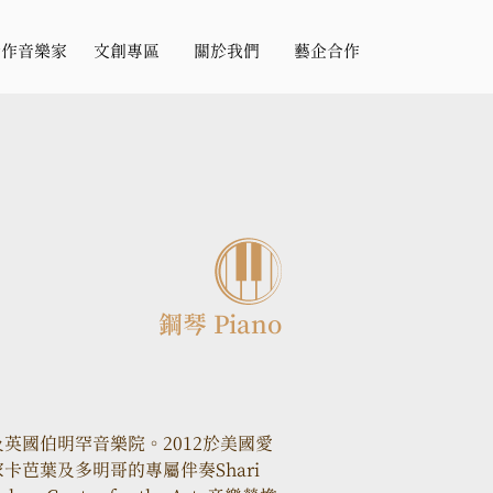
合作音樂家
文創專區
關於我們
藝企合作
鋼琴 Piano
英國伯明罕音樂院。2012於美國愛
芭葉及多明哥的專屬伴奏Shari 