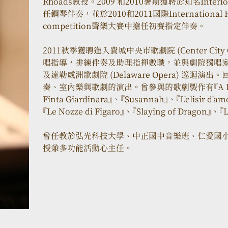
Rhoads教授。2009 和2010暑期獲聘於知名Interloche
任鋼琴伴奏，並於2010和2011國際International Hans
competition聲樂大賽中擔任初賽指定伴奏。
2011秋季獲聘進入費城中央市歌劇院 (Center City 
唱指導，排練伴奏及助理指揮數職，並與劇院獨唱
及達勒威洲歌劇院 (Delaware Opera) 巡迴
奏、室內樂與歌劇的演出。曾參與的歌劇製作有『A Decemb
Finta Giardinara』、『Susannah』、『L'elisir d
『Le Nozze di Figaro』、『Slaying of Dragon』、『L
曾任教於弘光科技大學、中正國中音樂班、仁愛國
授兼多功能活動心主任。