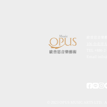
歐普思音樂
106 台北
TEL +886-2
Email info
© 2023 OPUS MUSIC ARTS LTD. A