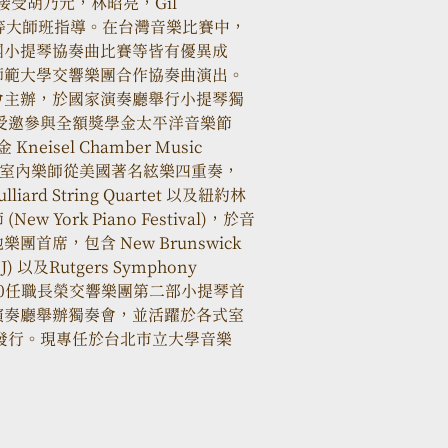
曾獲選接受胡乃元，林昭亮，Gil 
wriloff等大師班指導。在台灣音樂比賽中，
團小提琴協奏曲比賽等皆有優異成
師範大學交響樂團合作協奏曲演出。
會主辦，於國家演奏廳舉行小提琴獨
受邀參與全額獎學金太平洋音樂節 
 Kneisel Chamber Music 
estival。室內樂師從美國著名絃樂四重奏，
，Julliard String Quartet 以及紐約林
ork Piano Festival)，於音
席，包含 New Brunswick 
(NJ) 以及Rutgers Symphony 
-2020任職長榮交響樂團第二部小提琴首
演奏廳舉辦獨奏會，並活躍於各式室
季發行。現專任於台北市立大學音樂