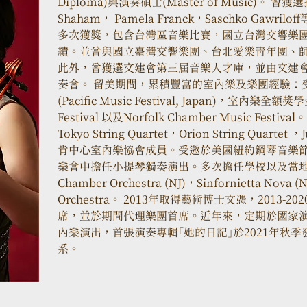
Diploma)與演奏碩士(Master of Music)。 
Shaham， Pamela Franck，Saschko Ga
多次獲獎，包含台灣區音樂比賽，國立台灣交響樂
績。並曾與國立臺灣交響樂團、台北愛樂青年團、
此外，曾獲選文建會第三屆音樂人才庫，並由文建
奏會。 留美期間，累積豐富的室內樂及樂團經驗：
(Pacific Music Festival, Japan)，室內樂全額獎學金
Festival 以及Norfolk Chamber Music F
Tokyo String Quartet，Orion String Quartet 
肯中心室內樂協會成員。受邀於美國紐約鋼琴音樂節 (New Y
樂會中擔任小提琴獨奏演出。多次擔任學校以及當地樂團首
Chamber Orchestra (NJ)，Sinfornietta Nova 
Orchestra。 2013年取得藝術博士文憑，2013
席，並於期間代理樂團首席。近年來，定期於國家
內樂演出，首張演奏專輯「她的日記」於2021年秋
系。