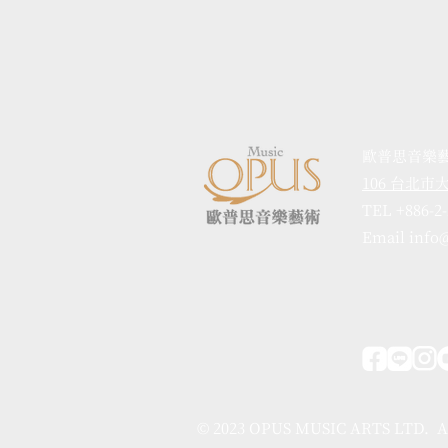
歐普思音樂
106 台北
TEL +886-2
Email info
© 2023 OPUS MUSIC ARTS LTD. A