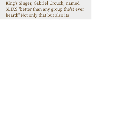
King's Singer, Gabriel Crouch, named 
SLIXS "better than any group (he's) ever 
heard!" Not only that but also its 
extensive international acclaim makes 
this sextet currently one of the best 
vocal ensembles in the world. They 
were honored with some of the worlds 
highest awards for vocal art, including 
Best Jazz Song of the Year (2008) and 
Best Folk/World Song of the Year (2013) 
at the CARA (Contemporary A Cappella 
Recording Award) as well as two Ward 
Swingle Awards and three Golden 
Diplomas at "Vokal Total" (2006) in 
Graz, Austria. 