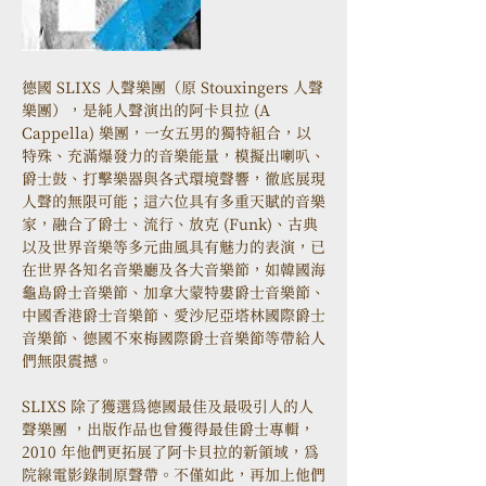
德國 SLIXS 人聲樂團（原 Stouxingers 人聲
樂團），是純人聲演出的阿卡貝拉 (A 
Cappella) 樂團，一女五男的獨特組合，以
特殊、充滿爆發力的音樂能量，模擬出喇叭、
爵士鼓、打擊樂器與各式環境聲響，徹底展現
人聲的無限可能；這六位具有多重天賦的音樂
家，融合了爵士、流行、放克 (Funk)、古典
以及世界音樂等多元曲風具有魅力的表演，已
在世界各知名音樂廳及各大音樂節，如韓國海
龜島爵士音樂節、加拿大蒙特婁爵士音樂節、
中國香港爵士音樂節、愛沙尼亞塔林國際爵士
音樂節、德國不來梅國際爵士音樂節等帶給人
們無限震撼。
SLIXS 除了獲選為德國最佳及最吸引人的人
聲樂團 ，出版作品也曾獲得最佳爵士專輯，
2010 年他們更拓展了阿卡貝拉的新領域，為
院線電影錄制原聲帶。不僅如此，再加上他們