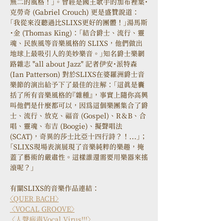
無二的風格！」。曾經是國王歌手的加布裡葉˙
克勞奇 (Gabriel Crouch) 更是盛贊說道：
「我從來沒聽過比SLIXS更好的團體！」湯馬斯
˙金 (Thomas King)：「結合爵士、流行、靈
魂、民族風等音樂風格的 SLIXS，他們做出
地球上最吸引人的美妙樂音。」知名爵士樂網
路雜志 "all about Jazz" 記者伊安˙派特森 
(Ian Patterson) 對於SLIXS在婆羅洲爵士音
樂節的演出給予下了最佳的注解：「這真是囊
括了所有音樂風格的『雜種』，事實上隨你高興
叫他們是什麼都可以，因為這個樂團集合了爵
士、流行、放克、福音 (Gospel)、R＆B、合
唱、靈魂、布吉 (Boogie)、擬聲唱法 
(SCAT)，奇異的莎士比亞十四行詩？！...」；
「SLIXS現場表演展現了音樂純粹的樂趣，掩
蓋了藝術的嚴肅性。這樣誰還需要用樂器來搖
滾呢？」
有關SLIXS的音樂作品連結：
〈QUER BACH〉
〈VOCAL GROOVE〉
〈人聲病毒Vocal Virus!!!〉