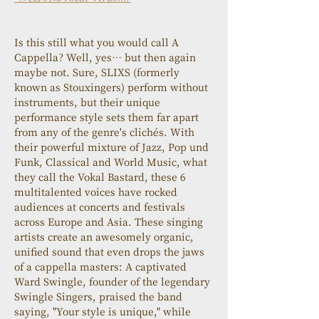
Is this still what you would call A 
Cappella? Well, yes… but then again 
maybe not. Sure, SLIXS (formerly 
known as Stouxingers) perform without 
instruments, but their unique 
performance style sets them far apart 
from any of the genre's clichés. With 
their powerful mixture of Jazz, Pop und 
Funk, Classical and World Music, what 
they call the Vokal Bastard, these 6 
multitalented voices have rocked 
audiences at concerts and festivals 
across Europe and Asia. These singing 
artists create an awesomely organic, 
unified sound that even drops the jaws 
of a cappella masters: A captivated 
Ward Swingle, founder of the legendary 
Swingle Singers, praised the band 
saying, "Your style is unique," while 