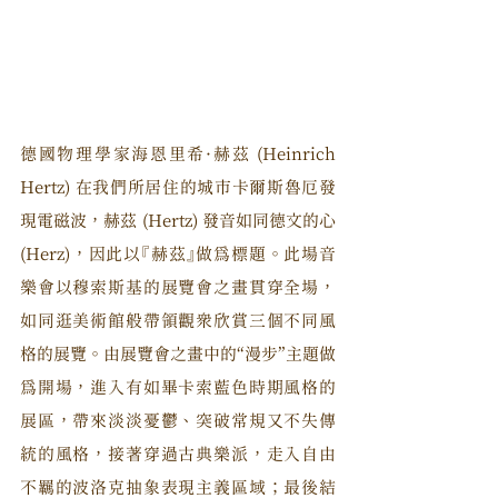
德國物理學家海恩里希·赫茲 (Heinrich 
Hertz) 在我們所居住的城市卡爾斯魯厄發
現電磁波，赫茲 (Hertz) 發音如同德文的心 
(Herz)，因此以『赫茲』做為標題。此場音
樂會以穆索斯基的展覽會之畫貫穿全場，
如同逛美術館般帶領觀眾欣賞三個不同風
格的展覽。由展覽會之畫中的“漫步”主題做
為開場，進入有如畢卡索藍色時期風格的
展區，帶來淡淡憂鬱、突破常規又不失傳
統的風格，接著穿過古典樂派，走入自由
不羈的波洛克抽象表現主義區域；最後結