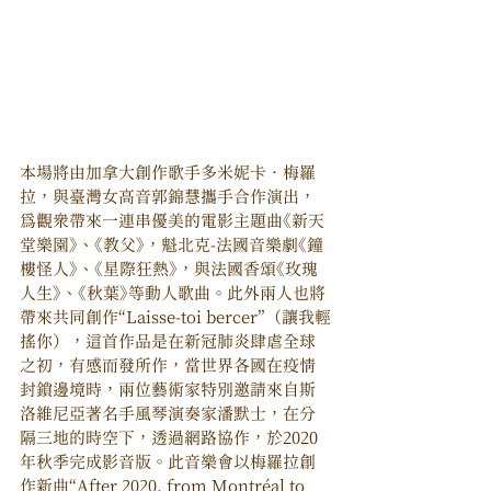
本場將由加拿大創作歌手多米妮卡．梅羅
拉，與臺灣女高音郭錦慧攜手合作演出，
為觀眾帶來一連串優美的電影主題曲《新天
堂樂園》、《教父》，魁北克-法國音樂劇《鐘
樓怪人》、《星際狂熱》，與法國香頌《玫瑰
人生》、《秋葉》等動人歌曲。此外兩人也將
帶來共同創作“Laisse-toi bercer”（讓我輕
搖你），這首作品是在新冠肺炎肆虐全球
之初，有感而發所作，當世界各國在疫情
封鎖邊境時，兩位藝術家特別邀請來自斯
洛維尼亞著名手風琴演奏家潘默士，在分
隔三地的時空下，透過網路協作，於2020
年秋季完成影音版。此音樂會以梅羅拉創
作新曲“After 2020, from Montréal to 