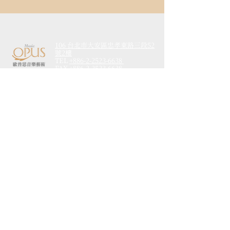
106 台北市大安區忠孝東路三段52
號2樓
TEL
+886-2-2523-6638
FAX
+886-2-2523-6638
Email
info@opusmusic.com.tw
活動介紹
​最新消息
藝術推廣
經典回顧
合作音樂家
會員專區
關於我們
活動月曆