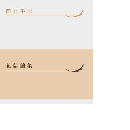
節目手冊
花絮錦集
106 台北市大安區忠孝東路三段52
號2樓
TEL
+886-2-2523-6638