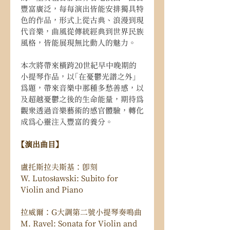
豐富廣泛，每每演出皆能安排獨具特
色的作品，形式上從古典、浪漫到現
代音樂，曲風從傳統經典到世界民族
風格，皆能展現無比動人的魅力。
本次將帶來橫跨20世紀早中晚期的
小提琴作品，以「在憂鬱光譜之外」
為題，帶來音樂中那種多愁善感，以
及超越憂鬱之後的生命能量，期待為
觀眾透過音樂藝術的感官體驗，轉化
成為心靈注入豐富的養分。
【演出曲目】
盧托斯拉夫斯基：即刻
W. Lutosławski: Subito for 
Violin and Piano 
拉威爾：G大調第二號小提琴奏鳴曲
M. Ravel: Sonata for Violin and 