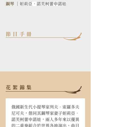
鋼琴 ｜
妲莉亞．諾芙柯蕾申諾娃
節目手冊
花絮錦集
俄國新生代小提琴家列夫．索羅多夫
尼可夫，偕同其鋼琴家妻子妲莉亞．
諾芙柯蕾申諾娃，兩人多年來以優異
的二重奏組合於世界各地演出，曲目