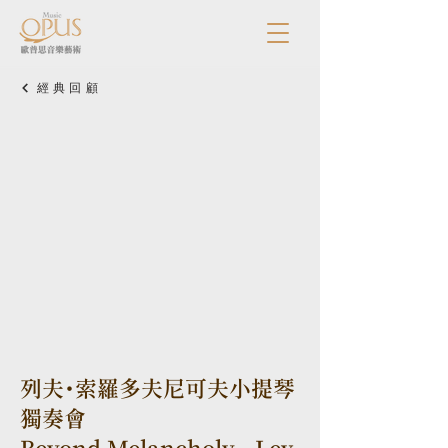
經典回顧
列夫・索羅多夫尼可夫小提琴
獨奏會