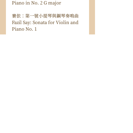
Piano in No. 2 G major 
賽依：第一號小提琴與鋼琴奏鳴曲
Fazil Say: Sonata for Violin and 
Piano No. 1 
拉威爾：吉普賽人
M. Ravel: Tzigane
史特拉汶斯基：嬉遊曲
I. Stravinsky: Divertimento for 
Violin and Piano 
106 台北市大安區忠孝東路三段52
號2樓