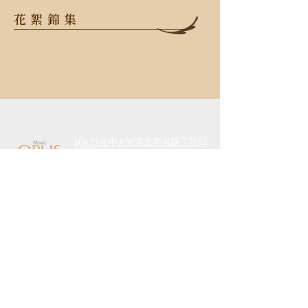
花絮錦集
106 台北市大安區忠孝東路三段52
號2樓
TEL
+886-2-2523-6638
FAX
+886-2-2523-6638
Email
info@opusmusic.com.tw
活動介紹
​最新消息
藝術推廣
經典回顧