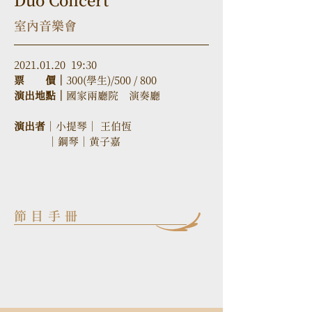
Duo Concert
室內音樂會
2021.01.20  19:30
票　　價｜
300(學生)/500 / 800
演出地點｜
國家兩廳院　演奏廳
演出者
｜小提琴
｜
王伯恆
｜
鋼琴
｜
黄子嘉
節目手冊