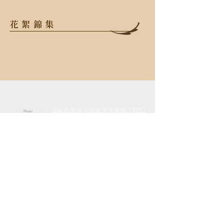
花絮錦集
106 台北市大安區忠孝東路三段52
號2樓
TEL
+886-2-2523-6638
FAX
+886-2-2523-6638
Email
info@opusmusic.com.tw
活動介紹
​最新消息
藝術推廣