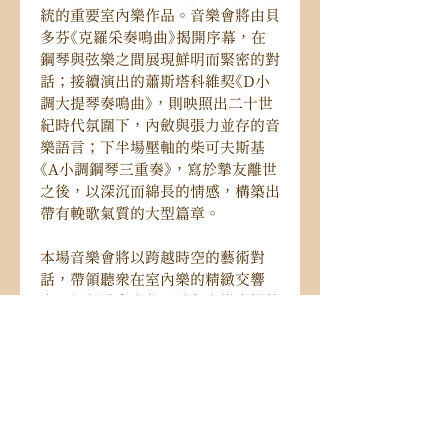
統的重要室內樂作品。音樂會將由貝
多芬《克羅采奏鳴曲》揭開序幕，在
鋼琴與弦樂之間展現鮮明而緊密的對
話；接續演出的蕭斯塔科維契《D小
調大提琴奏鳴曲》，則映照出二十世
紀時代氛圍下，內斂與張力並存的音
樂語言；下半場壓軸的柴可夫斯基
《A小調鋼琴三重奏》，寫於摯友離世
之後，以深沉而綿長的情感，構築出
帶有輓歌氣質的大型篇章。
本場音樂會將以跨越時空的藝術對
話，帶領聽眾在室內樂的精緻交響
中，深刻體會文學巨擘與音樂交織的
靈魂共鳴。