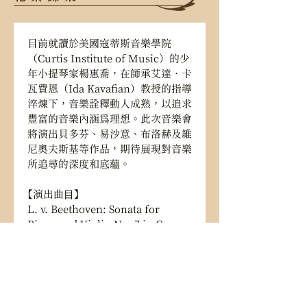
目前就讀於美國寇蒂斯音樂學院
（Curtis Institute of Music）的少
年小提琴家楊惠喬，在師承艾達．卡
瓦費恩（Ida Kavafian）教授的指導
淬煉下，音樂詮釋動人成熟，以追求
豐富的音樂內涵為理想。此次音樂會
將演出貝多芬、易沙意、布洛赫及維
尼奧夫斯基等作品，期待展現對音樂
所追尋的深度和底蘊。
【演出曲⽬】 
L. v. Beethoven: Sonata for 
Piano and Violin No. 7 in C 
Minor, Op. 30 No. 2, Eroica
貝多芬：C小調第七號小提琴奏鳴
曲，作品30之2，《英雄》
E. Ysaÿe: Sonata for solo violin 