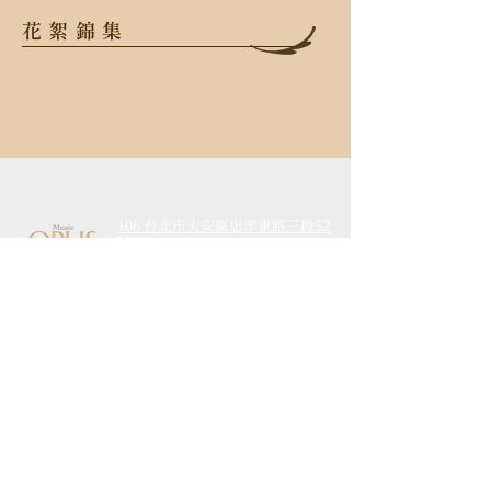
花絮錦集
106 台北市大安區忠孝東路三段52
號2樓
TEL
+886-2-2523-6638
FAX
+886-2-2523-6638
Email
info@opusmusic.com.tw
活動介紹
​最新消息
藝術推廣
經典回顧