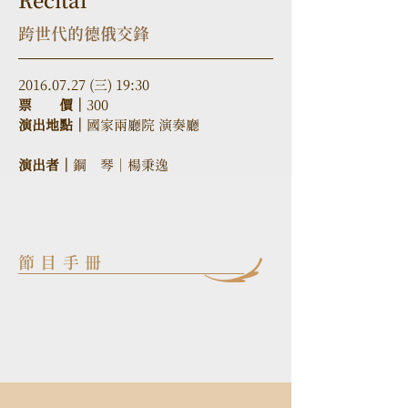
Recital
跨世代的德俄交鋒
2016.07.27 (三) 19:30
票　　價｜
300
演出地點｜
國家兩廳院 演奏廳
演出者｜
鋼　琴｜楊秉逸
節目手冊