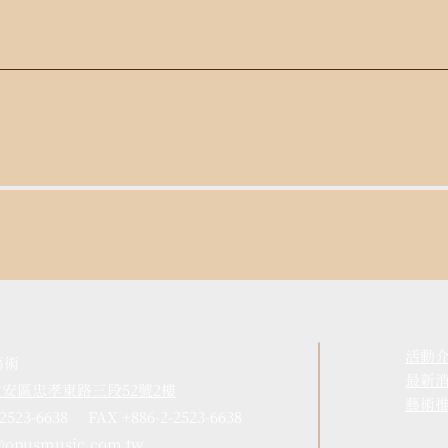
活動
藝術
​最新
市大安區忠孝東路三段52號2樓
藝術
-2523-6638 FAX +886-2-2523-6638
@opusmusic.com.tw