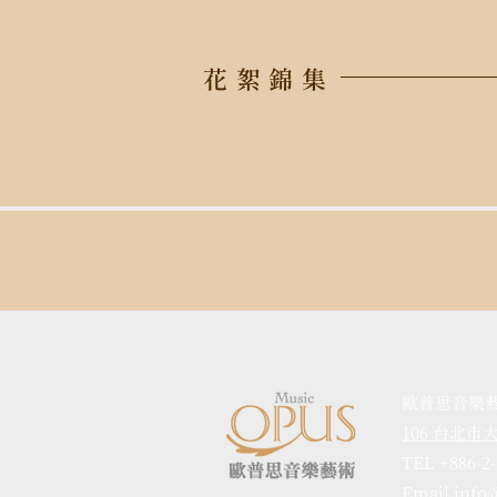
花絮錦集
歐普思音樂
106 台北
TEL +886-2
Email info