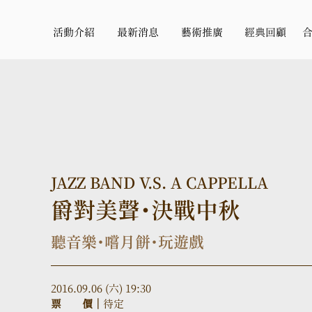
活動介紹
最新消息
藝術推廣
經典回顧
JAZZ BAND V.S. A CAPPELLA
爵對美聲・決戰中秋
聽音樂・嚐月餅・玩遊戲
2016.09.06 (六) 19:30
票　　價｜
待定