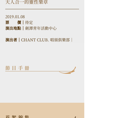
天人合一的靈性樂章
2019.01.08 
票　　價｜
待定
演出地點｜
劍潭青年活動中心
演出者｜
CHANT CLUB. 唱頌俱樂部｜
節目手冊
花絮錦集