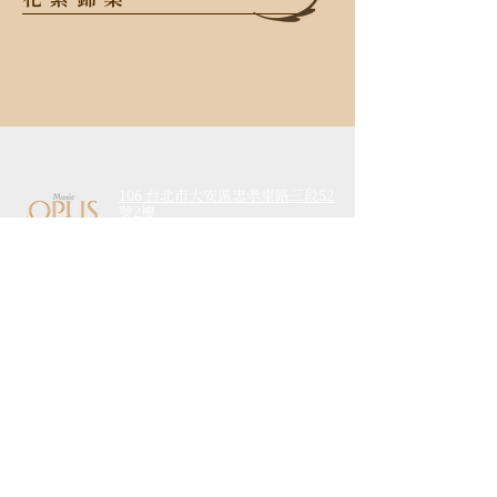
106 台北市大安區忠孝東路三段52
號2樓
TEL
+886-2-2523-6638
FAX
+886-2-2523-6638
Email
info@opusmusic.com.tw
活動介紹
​最新消息
藝術推廣
經典回顧
合作音樂家