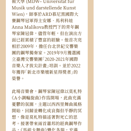
術大學 (MDW– Universität für 
Musik und darstellende Kunst 
Wien)，師事於ARD慕尼黑國際大
賽鋼琴冠軍得主安娜．馬利科娃
Anna Malikova教授門下的青年鋼
琴家陳冠偉，儘管年輕，但在演出方
面已經累積了豐富的經驗。他首次亮
相於2009年，擔任台北世紀交響樂
團的鋼琴獨奏家。2019年9月獲選國
立臺灣交響樂團「2020-2021年國際
音樂人才拔尖計畫」培訓。並於2022
年獲得「新北市樂壇新星得獎者」的
榮譽。
此場音樂會，鋼琴家陳冠偉以莫札特
《A小調輪旋曲》作為開場，此曲充滿
憂鬱的氛圍，主題以西西里舞曲風格
開始，回歸並轉化成哀傷但平靜的冥
想，像是莫札特描述著對死亡的思
考。接著帶來兩首蕭邦的經典鋼琴作
品，《馬祖卡舞曲》變化多端，充滿