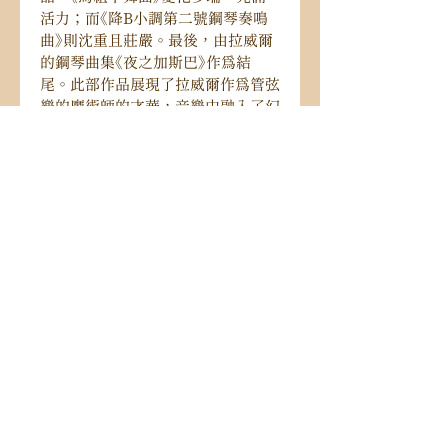
活力；而《降B小調第二號鋼琴奏鳴
曲》則沈重且莊嚴。最後，由拉威爾
的鋼琴曲集《夜之加斯巴》作為結
尾。此部作品展現了拉威爾作為管弦
樂的魔術師的才華，音樂中融入了幻
想和黑暗的元素，創造出神秘而迷人
的氛圍，給人深刻的共鳴和感動。
青年鋼琴家陳冠偉期待藉由音樂傳達
正向能量給觀眾，並分享美妙的音樂
旅程。
106 台北市大安區忠孝東路三段52
號2樓
TEL
+886-2-2523-6638