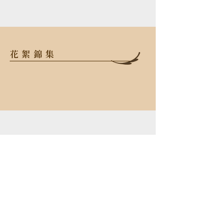
花絮錦集
106 台北市大安區忠孝東路三段52
號2樓
TEL
+886-2-2523-6638
FAX
+886-2-2523-6638
Email
info@opusmusic.com.tw