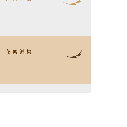
花絮錦集
106 台北市大安區忠孝東路三段52
號2樓
TEL
+886-2-2523-6638
FAX
+886-2-2523-6638
Email
info@opusmusic.com.tw