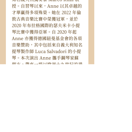
授。自習琴以來，Anne 以其卓越的
才華贏得多項殊榮。她在 2022 年倫
敦古典音樂比賽中榮獲冠軍，並於 
2020 年布拉格國際約瑟夫米卡小提
琴比賽中獲得亞軍。自 2020 年起 
Anne 亦獲得德國紐曼基金會的各項
音樂贊助，其中包括來自義大利知名
提琴製作師 Luca Salvadori 的小提
琴。本次演出 Anne 攜手鋼琴家蘇
俐方，帶來一場以歐洲十九世紀浪漫
樂派為主題的小提琴音樂會。他們演
奏了貝多芬、帕格尼尼、柴可夫斯
基、薩拉沙特及法朗克的經典作品，
展現浪漫樂派在各個國家所發展出的
多元特色。透過兩位音樂家的精彩詮
釋，為這些優美的樂章注入新的生命
力，並與觀眾分享了音樂中的感動與
魅力。