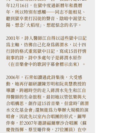
年12月16日，在獄中度過新曆年和農曆
年，所以特別有感觸──同志不能相見、
聽到獄卒責打囚徒的聲音、陰暗中渴望太
陽、想念「大稻埕」、想起惦念的名字。
2001年，詩人醫師江自得以這些獄中日記
為主軸，彷彿自己化身為蔣渭水，以十四
行詩的格式重寫獄中日記，寫成15首抒情
敘事的詩，詩中多處句子是蔣渭水原作
（在音樂會中的歌詞字幕會標示出來）。
2006年，石青如讀過此詩集後，大受感
動，她再仔細研讀陳芳明和阮美慧教授的
導讀，跨越時空的走入蔣渭水先生和江自
得醫師的生命旅程。最初她以管弦樂與大
合唱構思，創作這15首音樂，但當時「蔣渭
水文化基金會」還無能為力舉辦大規模的演
唱會，因此先以室內合唱團的形式，鋼琴
伴奏，於2007年邀請福爾摩沙合唱團（蘇
慶俊指揮、蔡昱姍伴奏，27位團員）在中