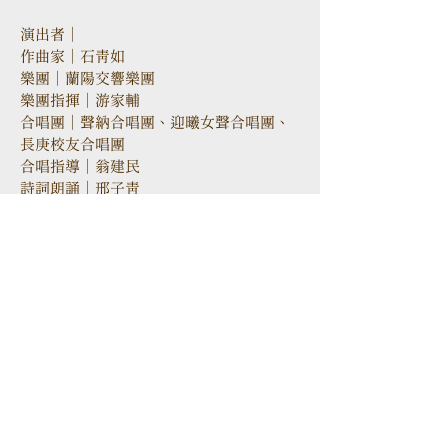
演出者｜
作曲家｜石青如
樂團｜蘭陽交響樂團
樂團指揮｜游家輔
合唱團｜聲納合唱團、迎曦女聲合唱團、
長庚校友合唱團
合唱指導｜翁建民
詩詞朗誦｜邢子青
音樂會導聆｜蔣理容
106 台北市大安區忠孝東路三段52
號2樓
TEL
+886-2-2523-6638
FAX
+886-2-2523-6638
Email
info@opusmusic.com.tw