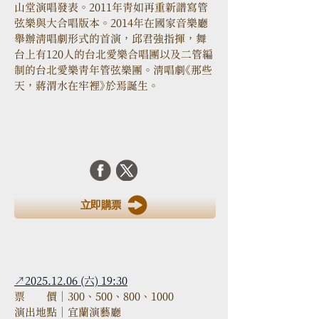
山堂演唱發表。2011年青如再重新譜寫管
弦樂與大合唱版本。2014年在國家音樂廳
舉辦清唱劇形式的首演，邱君強指揮，舞
台上有120人的台北愛樂合唱團以及二管編
制的台北愛樂青年管弦樂團。清唱劇《那些
天，蔣渭水在牢裡》於焉誕生。
立即購票
↗2025.12.06 (六) 19:30
票　　價｜300、500、800、1000
演出地點｜宜蘭演藝廳