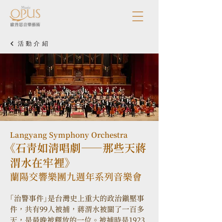
活動介紹
Langyang Symphony Orchestra
《石青如清唱劇——那些天蔣
渭水在牢裡》
蘭陽交響樂團九週年系列音樂會
「治警事件」是台灣史上重大的政治鎮壓事
件，共有99人被捕，蔣渭水被關了一百多
天，是最晚被釋放的一位。被捕時是1923