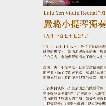
Lulu Yen Violin Recital “9
嚴璐小提琴獨
《九千一百七十七公里》
「九千一百七十七公里，是台北與德國
幽寂的黑夜、平靜的海與躁動的雲、豐
千公里內，毫無保留地磨亮了我的人生。
嚴璐，青年小提琴家，目前就讀德國國
的洗滌，除了技術與情感，歐洲的光景
而醇厚如酒、時而淡然似茶的琴音，帶
三首曲目演繹出人生最濃烈的酸甜苦辣，
號小提琴奏鳴曲》除了詮釋遙不可及的愛
撲面的熱情與龐大的苦痛，如煙火盛放時
小提琴協奏曲》則奏出俄國二戰尾聲最