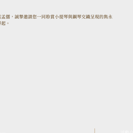
葉孟儒，誠摯邀請您一同聆賞小提琴與鋼琴交織呈現的雋永
響起。
活動