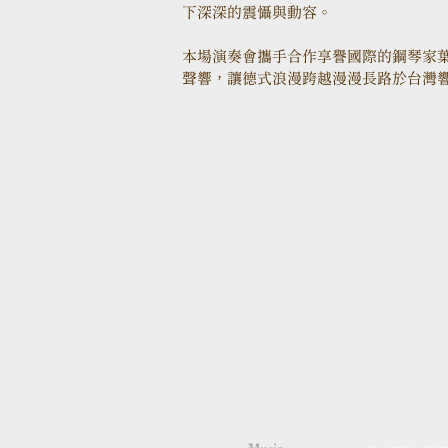
下深深的震懾與動容。
本場演奏會攜手合作享譽國際的鋼琴家
聲響，讓德式浪漫跨越漫漫長路於台灣