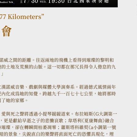
177 Kilometers”
奏會
漢諾威之間的距離。往返兩地的飛機上看得到璀璨的黎明和
饒的土地及荒蕪的山脈。這一切都在那冗長得令人倦怠的九
」
立漢諾威音樂、戲劇與媒體大學演奏系。經過德式風情兩年
更內化成為她的知覺。跨越九千一百七十七公里，她將那時
回了她的家鄉。
愛與死之聲將透過小提琴緩緩道來。布拉姆斯《G大調第一
，更是獻給早逝之子的悲慟哀歌；韋塔利《夏康舞曲》融合
璀璨，卻在轉瞬間枯萎凋零；蕭斯塔科維契《a小調第一號
黑暗的景象，尖銳直白的樂聲將直面死亡的恐懼具現化，埋