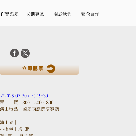
合作音樂家
文創專區
關於我們
藝企合作
立即購票
↗2025.07.30 (三) 19:30
票　　價｜300、500、800
演出地點｜國家兩廳院演奏廳
演出者｜
小提琴｜嚴  璐
鋼   琴  ｜葉孟儒