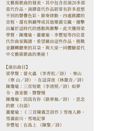
文藝術歌曲的發表，其中包含首演20多部
當代作品。演繹當代作品經常有許多意想
不到的聲響色彩、節奏律動、四處跳躍的
音程，還有與鋼琴或其他樂器交織，撞擊
出屬於這時代的感動與衝擊。此次獲得梁
學賢、陳瓊瑜、蕭慶瑜、李豐旭等四位當
代作曲家賜譜，希望藉由這些作品，挑戰
並翻轉聽眾的耳朵，與大家一同體驗當代
中文藝術歌曲的奧秘！
【演出曲目】
梁學賢：螢火蟲 （李青松／詩）、寒山
（寒 山／詩）、在這深夜（林徽音／詩）
陳瓊瑜：三首短歌（李清照／詩）如夢
令、漁家傲、聲聲慢
陳瓊瑜：因為有你（路寒袖／詩）、思念
的歌（台語）
蕭慶瑜： 《 三首陳義芝詩作 》 雪地人跡、
雪滿前川、雪地記事
李豐旭：在島上 （陳黎／詩）