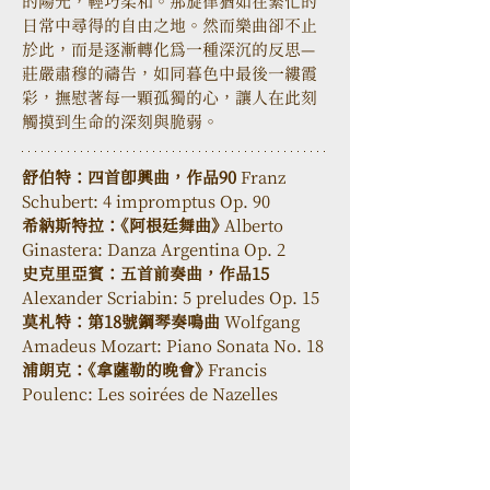
的陽光，輕巧柔和。那旋律猶如在繁忙的
日常中尋得的自由之地。然而樂曲卻不止
於此，而是逐漸轉化為一種深沉的反思—
莊嚴肅穆的禱告，如同暮色中最後一縷霞
彩，撫慰著每一顆孤獨的心，讓人在此刻
觸摸到生命的深刻與脆弱。
舒伯特：四首即興曲，作品90 
Franz 
Schubert: 4 impromptus Op. 90
希納斯特拉：《阿根廷舞曲》 
Alberto 
Ginastera: Danza Argentina Op. 2
史克里亞賓：五首前奏曲，作品15 
Alexander Scriabin: 5 preludes Op. 15
莫札特：第18號鋼琴奏鳴曲
 Wolfgang 
Amadeus Mozart: Piano Sonata No. 18
浦朗克：《拿薩勒的晚會》 
Francis 
Poulenc: Les soirées de Nazelles