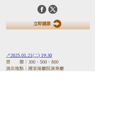
立即購票
↗2025.01.21(二) 19:30
票　　價｜300、500、800
演出地點｜國家兩廳院演奏廳
演出者｜鋼　琴｜柯淳恩 Chun-En Ko
106 台北市大安區忠孝東路三段52
號2樓
TEL
+886-2-2523-6638