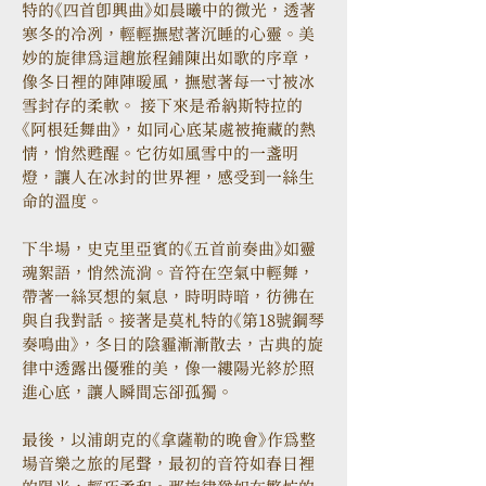
特的《四首即興曲》如晨曦中的微光，透著
寒冬的冷冽，輕輕撫慰著沉睡的心靈。美
妙的旋律為這趟旅程鋪陳出如歌的序章，
像冬日裡的陣陣暖風，撫慰著每一寸被冰
雪封存的柔軟。 接下來是希納斯特拉的
《阿根廷舞曲》，如同心底某處被掩藏的熱
情，悄然甦醒。它彷如風雪中的一盞明
燈，讓人在冰封的世界裡，感受到一絲生
命的溫度。
下半場，史克里亞賓的《五首前奏曲》如靈
魂絮語，悄然流淌。音符在空氣中輕舞，
帶著一絲冥想的氣息，時明時暗，彷彿在
與自我對話。接著是莫札特的《第18號鋼琴
奏鳴曲》，冬日的陰霾漸漸散去，古典的旋
律中透露出優雅的美，像一縷陽光終於照
進心底，讓人瞬間忘卻孤獨。
最後，以浦朗克的《拿薩勒的晚會》作為整
場音樂之旅的尾聲，最初的音符如春日裡