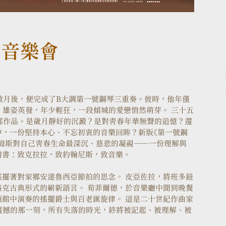
奏音樂會
短數月後，便完成了B大調第一號鋼琴三重奏。彼時，他年僅
。雄姿英發，年少輕狂，一段傾城的愛戀悄然萌芽。 三十五
這部作品。是歲月靜好的沉澱？是對青春年華無聲的追憶？還
中，一份堅持本心、不忘初衷的音樂回眸？新版《第一號鋼
是布拉姆斯對自己青春生命最深沉、慈悲的凝視——一份理解與
情書：致克拉拉，致約翰尼斯，致音樂。
擺著對家鄉安達魯西亞節拍的思念。 皮亞佐拉，將班多鈕
克古典形式的嶄新語言。 荀菲爾德，於音樂廳中聞到晚餐
館中演奏的搖擺爵士與百老匯旋律。 這是二十世紀作曲家
震撼的那一刻，所有失落的時光，終將被記起、被理解、被