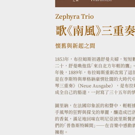
Zephyra Trio
歌《南風》三重
懷舊與新起之間
1853年，布拉姆斯初遇舒曼夫婦，短
二十，舒曼喚他為「來自北方年輕的鷹」
年後，1889年，布拉姆斯重新改寫了
是在李斯特與華格納豪情壯闊的大時代
琴三重奏》（Neue Ausgabe），
成全自己的豁達，一封寫了三十五年的
圖里納，在法國印象派的和聲中，輕輕搖
手風琴的狂野與探戈的華麗，釀造成巴洛
的香氣，滿足地回味在明尼亞波里斯餐酒
們的「普魯斯特瞬間」——在音樂中感動
擁抱。