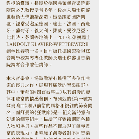
教授的賞識，長期於德國弗萊堡音樂院跟
隨陳必先教授學習多年，後進入瑞士蘇黎
世藝術大學繼續深造。她活躍於國際樂
壇，經常受邀至德國、瑞士、法國、西班
牙、葡萄牙、義大利、挪威、愛沙尼亞、
比利時、芬蘭等地演出，2017年榮獲瑞士 
LANDOLT KLAVIER-WETTBEWERB 
鋼琴比賽第一名。目前擔任德國康斯坦茲
音樂學校鋼琴專任教師及瑞士蘇黎世音樂
院鋼琴合作兼任講師。
本次音樂會，湯詩渝精心挑選了多位作曲
家的經典之作，展現其廣泛的音樂視野。
其中，蕭邦的《四首敘事曲》以其浪漫的旋
律和豐富的情感著稱，布列茲的《第一號鋼
琴奏鳴曲》則以前衛的風格和複雜的節奏聞
名，而舒曼的《狂歡節》是一組充滿詩意和
幻想的鋼琴組曲，描繪了狂歡節期間各種
人物和場景。這些作品不僅展現了鋼琴豐
富的表現力，更考驗了演奏者對不同音樂