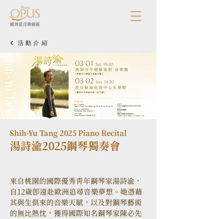
活動介紹
Shih-Yu Tang 2025 Piano Recital
湯詩渝2025鋼琴獨奏會
來自桃園的國際優秀青年鋼琴家湯詩渝，
自12歲即遠赴歐洲追尋音樂夢想。她憑藉
其與生俱來的音樂天賦，以及對鋼琴藝術
的無比熱忱，獲得國際知名鋼琴家陳必先