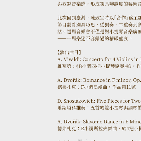
與敏銳音樂感，形成獨具辨識度的藝術
此次回到臺灣，陳致宜將以「合作」為主
節目設計別具巧思，從獨奏、二重奏到
話。這場音樂會不僅是對小提琴音樂廣
——一場樂迷不容錯過的精緻盛宴。
【演出曲目】
A. Vivaldi: Concerto for 4 Violins in
維瓦第：《B小調四把小提琴協奏曲》，作品第
A. Dvořák: Romance in F minor, Op
德弗札克：F小調浪漫曲，作品第11號
D. Shostakovich: Five Pieces for Two
蕭斯塔科維契：五首給雙小提琴與鋼琴
A. Dvořák: Slavonic Dance in E Minor
德弗札克：E小調斯拉夫舞曲，給4把小