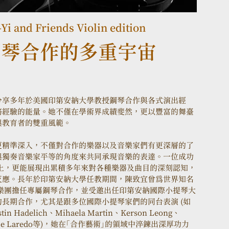
Yi and Friends Violin edition
鋼琴合作的多重宇宙
分享多年於美國印第安納大學教授鋼琴合作與各式演出經
務經驗的能量。她不僅在學術界成績斐然，更以豐富的舞臺
與教育者的雙重風範。
更精準深入，不僅對合作的樂器以及音樂家們有更深層的了
與獨奏音樂家平等的角度來共同承現音樂的表達。一位成功
上，更能展現出累積多年來對各種樂器及曲目的深刻認知，
反應。長年於印第安納大學任教期間，陳致宜曾為世界知名
導之弦樂團擔任專屬鋼琴合作，並受邀出任印第安納國際小提琴大
長期合作，尤其是跟多位國際小提琴家們的同台表演 (如
n Hadelich、Mihaela Martin、Kerson Leong、
ng、Jaime Laredo等)，她在「合作藝術」的領域中淬鍊出深厚功力