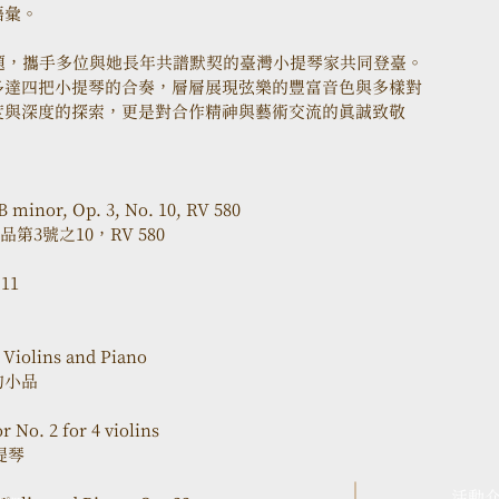
語彙。
題，攜手多位與她長年共譜默契的臺灣小提琴家共同登臺。
多達四把小提琴的合奏，層層展現弦樂的豐富音色與多樣對
度與深度的探索，更是對合作精神與藝術交流的真誠致敬
 B minor, Op. 3, No. 10, RV 580
3號之10，RV 580
.11
 Violins and Piano
的小品
 No. 2 for 4 violins
提琴
活動