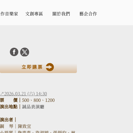
合作音樂家
文創專區
關於我們
藝企合作
立即購票
↗2026.03.21 (六) 14:30
票　　價｜
500、800、1200
演出地點｜
誠品表演廳
演出者｜
鋼    琴｜陳致宜
小提琴｜詹青青、許淑婷、張舒玓、林