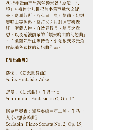
2025年繼而推出鋼琴獨奏會 「意想．幻
境」 。橫跨十九世紀前半葉至近代之舒
曼、葛利菲斯、斯克里亞賓幻想曲、幻想
奏鳴曲等經典，藉詩文引用對照音樂表
述，潛藏人物、自然界聲景、地景之意
想，以及延續前輩的 「類奏鳴曲的幻想曲」 
、主題鋪陳手法等特色，引領觀眾多元角
度認識各式樣的幻想曲作品。
【演出曲⽬】 
薩悌： 《幻想圓舞曲》 
Satie: Fantaisie-Valse
舒曼： 《幻想曲》，作品十七 
Schumann: Fantasie in C, Op. 17 　
斯克里亞賓：鋼琴奏鳴曲第二號，作品十
九 《幻想奏鳴曲》 　
Scriabin: Piano Sonata No. 2, Op. 19, 