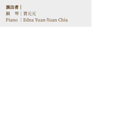
演出者｜
鋼    琴｜賈元元
Piano ｜Edna Yuan-Yuan Chia
106 台北市大安區忠孝東路三段52
號2樓
TEL
+886-2-2523-6638
FAX
+886-2-2523-6638
Email
info@opusmusic.com.tw
活動介紹
​最新消息
藝術推廣
經典回顧