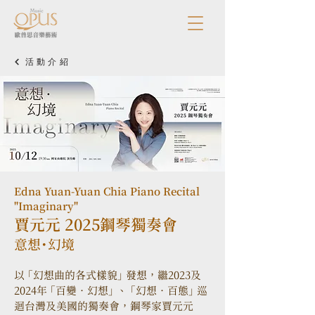
活動介紹
Edna Yuan-Yuan Chia Piano Recital
"Imaginary"
賈元元 2025鋼琴獨奏會
意想・幻境
以 「幻想曲的各式樣貌」 發想，繼2023及
2024年 「百變．幻想」 、 「幻想．百態」 巡
迴台灣及美國的獨奏會，鋼琴家賈元元