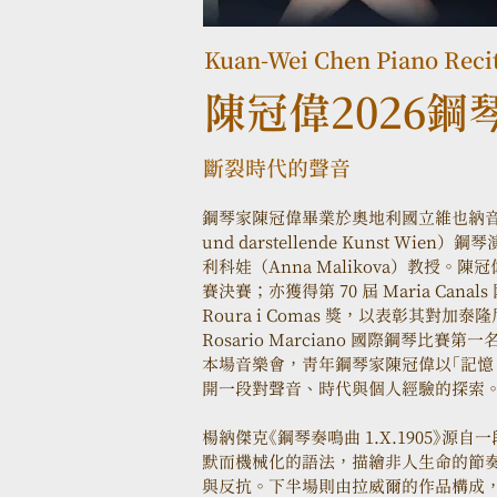
Kuan-Wei Chen Piano Recit
陳冠偉2026鋼
斷裂時代的聲音
鋼琴家陳冠偉畢業於奧地利國立維也納音樂與表演藝
und darstellende Kunst 
利科娃（Anna Malikova）教授。陳冠偉於 
賽決賽；亦獲得第 70 屆 Maria Cana
Roura i Comas 獎，以表彰其對加
Rosario Marciano 國際鋼琴比賽第一名
本場音樂會，青年鋼琴家陳冠偉以「記憶、
開一段對聲音、時代與個人經驗的探索
楊納傑克《鋼琴奏鳴曲 1.X.1905》
默而機械化的語法，描繪非人生命的節
與反抗。下半場則由拉威爾的作品構成，