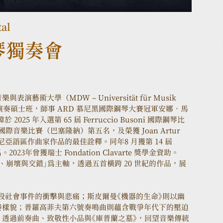
al
琴獨奏會
術大學（MDW – Universität für Musik 
Wien）鋼琴演奏碩士班，師事 ARD 慕尼黑國際鋼琴大賽冠軍安娜．馬
2025 年入選第 65 屆 Ferruccio Busoni 國際鋼琴比
ls 國際音樂比賽（巴塞隆納）第五名，及榮獲 Joan Artur 
泰隆尼亞語區作曲家作品的最佳詮釋。同年8 月獲第 14 屆 
。2023年曾獲瑞士 Fondation Clavarte 獎學金資助。
崩壞與交錯」為主軸，透過五首橫跨 20 世紀的作品，展
。
源自一段社會事件的衝擊與悲痛；斯皮爾曼《機器的生命》則以幽
奏樣貌；普羅高菲夫第六號奏鳴曲則蘊含戰爭年代下的壓迫
透過前奏曲、致敬性小品與《庫普蘭之墓》，回望音樂傳統