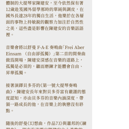
體制的大提琴家陳建安，至今依然保有著
12歲赴笈國外留學那時的單純與調皮，在
國外長達28年的獨自生活，他樂於在各層
面的事物上持敏銳的觀察力加注於自然性
之美，這些盡是影響在陳建安的音樂話語
裡。
音樂會將以舒曼 F-A-E 奏鳴曲「Frei Aber 
Einsam （自由卻孤獨）」第二首的間奏曲
做為開場，陳建安深感在音樂的道路上，
孤獨是必須的，繼而磨鍊才能體會自由、
昇華孤獨。
接著演繹貝多芬的《第一號大提琴奏鳴
曲》，陳建安長年來對貝多芬富有嚴謹的態
度認知，亦由貝多芬的音樂內涵深度，帶
領一路成長的他，在音樂上的執戀沒有終
點。
隨後的舒曼《幻想曲，作品73》與蕭邦的《練