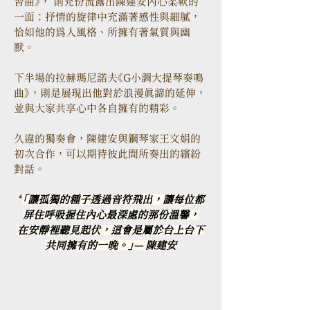
習曲》， 則充份流露出陳建安內心柔軟的
一面：抒情的旋律中充滿著感性與細膩，
恰如他的為人風格、所擁有著氣質與幽
默。
下半場的拉赫瑪尼諾夫《G小調大提琴奏鳴
曲》，則是展現出他對於浪漫真諦的延伸，
並與大家共享心中各自擁有的精彩。
久違的獨奏會，陳建安與鋼琴家王文娟的
初次合作，可以期待彼此間所奏出的繽紛
對話。
“
「讓孤獨的種子透過音符飛出，讓每位都
屏住呼吸握住內心最深處的那份溫馨，
在安靜裡聽見起伏，這會是屬於台上台下
共同擁有的一晚。」— 陳建安