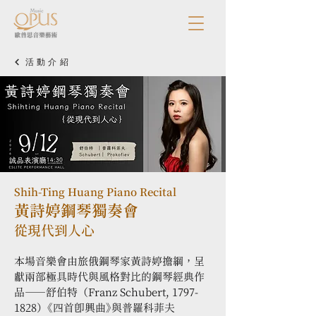
活動介紹
Shih-Ting Huang Piano Recital
黃詩婷鋼琴獨奏會
從現代到人心
本場音樂會由旅俄鋼琴家黃詩婷擔綱，呈
獻兩部極具時代與風格對比的鋼琴經典作
品——舒伯特（Franz Schubert, 1797-
1828）《四首即興曲》與普羅科菲夫