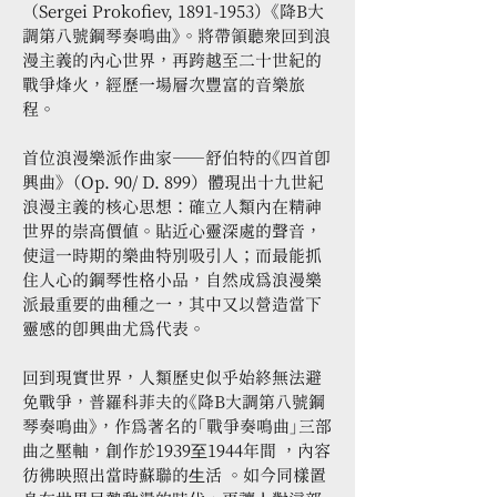
（Sergei Prokofiev, 1891-1953）《降B大
調第八號鋼琴奏鳴曲》。將帶領聽眾回到浪
漫主義的內心世界，再跨越至二十世紀的
戰爭烽火，經歷一場層次豐富的音樂旅
程。
首位浪漫樂派作曲家——舒伯特的《四首即
興曲》（Op. 90/ D. 899）體現出十九世紀
浪漫主義的核心思想：確立人類內在精神
世界的崇高價值。貼近心靈深處的聲音，
使這一時期的樂曲特別吸引人；而最能抓
住人心的鋼琴性格小品，自然成為浪漫樂
派最重要的曲種之一，其中又以營造當下
靈感的即興曲尤為代表。
回到現實世界，人類歷史似乎始終無法避
免戰爭，普羅科菲夫的《降B大調第八號鋼
琴奏鳴曲》，作為著名的「戰爭奏鳴曲」三部
曲之壓軸，創作於1939⾄1944年間 ，內容
彷彿映照出當時蘇聯的⽣活 。如今同樣置