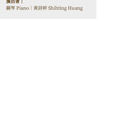
演出者｜
鋼琴 Piano｜黃詩婷 Shihting Huang
106 台北市大安區忠孝東路三段52
號2樓
TEL
+886-2-2523-6638
FAX
+886-2-2523-6638
Email
info@opusmusic.com.tw
活動介紹
​最新消息
藝術推廣
經典回顧
合作音樂家
會員專區