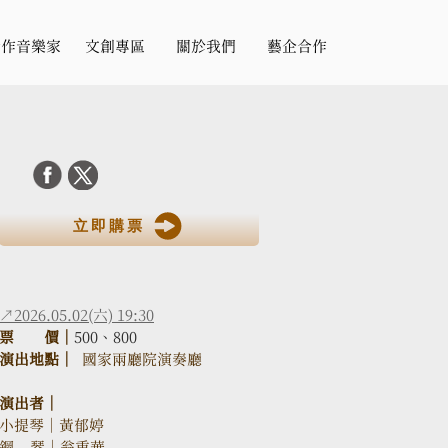
合作音樂家
文創專區
關於我們
藝企合作
立即購票
↗2026.05.02(六) 19:30
票　　價｜
500、800
演出地點｜
  國家兩廳院演奏廳
演出者｜
小提琴｜黃郁婷
鋼    琴｜翁重華