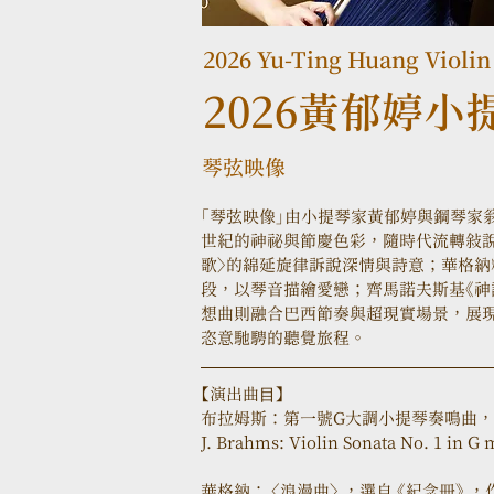
2026 Yu-Ting Huang Violin 
2026黃郁婷小
琴弦映像
「琴弦映像」由小提琴家黃郁婷與鋼琴家
世紀的神祕與節慶色彩，隨時代流轉敘說
歌〉的綿延旋律訴說深情與詩意；華格納
段，以琴音描繪愛戀；齊馬諾夫斯基《神
想曲則融合巴西節奏與超現實場景，展
恣意馳騁的聽覺旅程。
【演出曲⽬】  
布拉姆斯：第一號G大調小提琴奏鳴曲，作
J. Brahms: Violin Sonata No. 1 in G m
華格納： 〈浪漫曲〉 ，選自 《紀念冊》