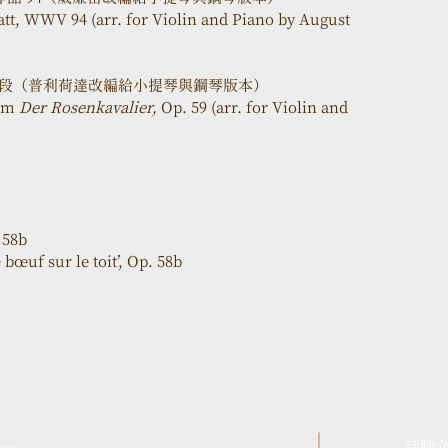
, WWV 94 (arr. for Violin and Piano by August 
曲選段（普利荷達改編給小提琴與鋼琴版本）
om 
Der Rosenkavalier, 
Op. 59 (arr. for Violin and 
58b
bœuf sur le toit’, Op. 58b
活動