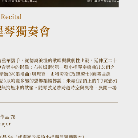
Recital
提琴獨奏會
翁重華攜手，從德奧浪漫的歌唱與戲劇性出發，延伸至二十
音樂中的影像：布拉姆斯《第一號小提琴奏鳴曲》以〈雨之
精緻的〈浪漫曲〉與理查．史特勞斯《玫瑰騎士》圓舞曲選
話》以絢麗多變的聲響編織傳說；米堯《屋頂上的牛》電影幻
現無拘無束的歡愉。隨琴弦足跡跨越時空與風格，展開一場
品 78
ajor  
 ，作品 94（威廉密改編給小提琴與鋼琴版本）