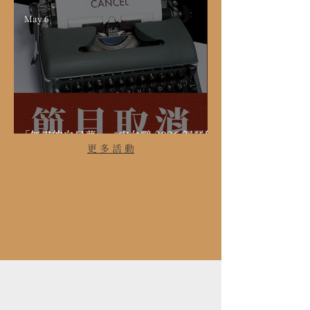
May 6
「無盡的白日夢──宋允鵬 2026 鋼琴獨
奏會」臺中場取消公告
更 多 活 動