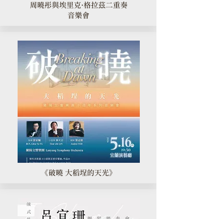
周曉彤與埃里克·格拉茲二重奏
音樂會
《破曉 大稻埕的天光》