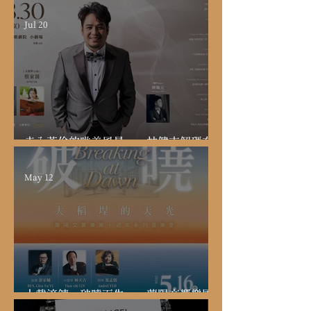
鋼琴家任俞仲的 《李斯特巡禮》 朝聖之路
Jul 20
走入英倫的唯美風景——林健吉解碼奎
爾特不直白的浪漫
May 12
十載淬鍊，破曉而生——蘭陽交響樂團
十週年，重現臺灣史詩《大稻埕的天光》