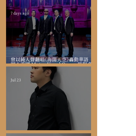
7 days ago
曾以純人聲翻唱《海闊天空》轟動華語
圈！美國 Metro Vocal Group 時隔多
年重返臺灣 9月桃園、臺中震撼獻唱
Jul 23