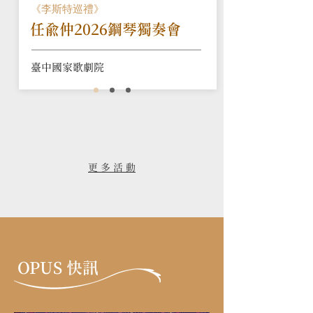
《李斯特巡禮》
任俞仲2026鋼琴獨奏會
臺中國家歌劇院
更 多 活 動
OPUS 快訊