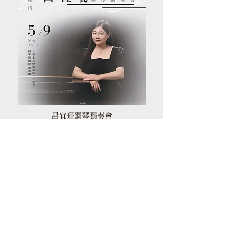
呂宜珊鋼琴獨奏會
更 多 回 顧