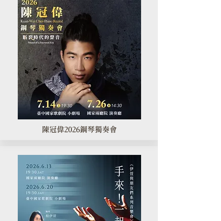
陳冠偉2026鋼琴獨奏會